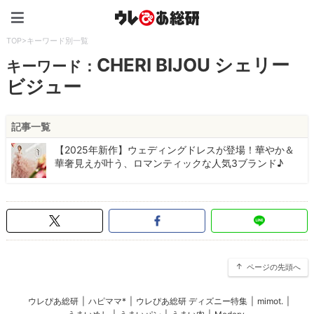
ウレぴあ総研（うれぴあ）
TOP
>
キーワード別一覧
CHERI BIJOU シェリー
キーワード：
ビジュー
記事一覧
【2025年新作】ウェディングドレスが登場！華やか＆
華奢見えが叶う、ロマンティックな人気3ブランド♪
ページの先頭へ
ウレぴあ総研
|
ハピママ*
|
ウレぴあ総研 ディズニー特集
|
mimot.
|