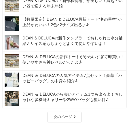
DEAN & DELUCAの「新作和食器」が美しい！縁起のい
い器で迎える年末年始
【数量限定】DEAN & DELUCA最新トート“冬の星空”が
上品かわいい！2色×2サイズ出るよ♪
DEAN & DELUCAの新作タンブラーでおしゃれに水分補
給♪ サイズ感もちょうどよくて使いやすいよ！
DEAN ＆ DELUCAの新作トートがかわいすぎて即買い！
使いやすさも神レベルだったよ♪
DEAN ＆ DELUCAの人気アイテム7点セット！豪華「ハ
ッピーバッグ」の中身を紹介♪
DEAN ＆ DELUCAから凄いアイテム3つも出るよ！おし
ゃれな多機能キャリーや2WAYバッグも狙い目♪
次のページ