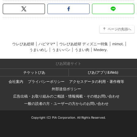
ページの先頭へ
ウレぴあ総研
|
ハピママ*
|
ウレぴあ総研 ディズニー特集
|
mimot.
|
うまいめし
|
うまいパン
|
うまい肉
|
Medery.
ぴあ関連サイト
チケットぴあ
ぴあ(アプリ&Web)
会社案内
プライバシーポリシー
アクセスデータの利用・著作権等
外部送信ポリシー
広告出稿・お取り組みのご相談・情報掲載・その他お問い合わせ
一般の読者の方・ユーザーの方からのお問い合わせ
Copyright (C) PIA Corporation. All Rights Reserved.