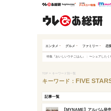
ウレぴあ総研
ハピママ*
ウレぴあ
ウレ
エンタメ
グルメ
ファミリー
恋
特集『おいしいウチごはん』
〜シェアしたく
>
キーワード別一覧
TOP
FIVE STAR
キーワード：
記事一覧
【MYNAME】アルバム発売