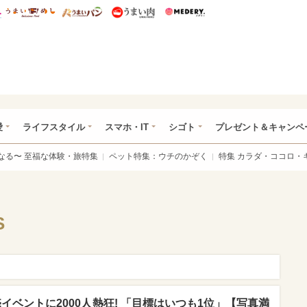
総研 ディズニー特集
mimot.
うまいめし
うまいパン
うまい肉
Medery.
ぴあ総研（うれぴあ）
愛
ライフスタイル
スマホ・IT
シゴト
プレゼント＆キャンペ
なる〜 至福な体験・旅特集
ペット特集：ウチのかぞく
特集 カラダ・ココロ・
S
イベントに2000人熱狂! 「目標はいつも1位」【写真満