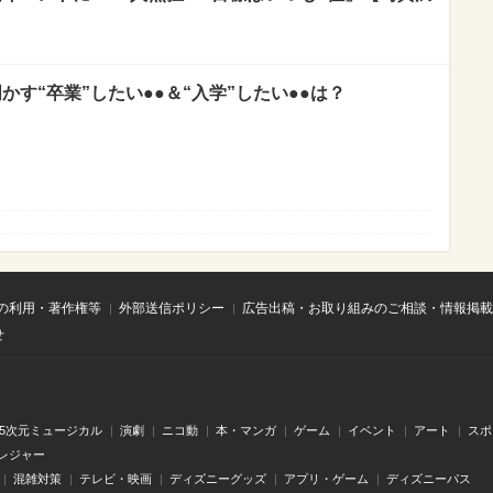
かす“卒業”したい●●＆“入学”したい●●は？
の利用・著作権等
外部送信ポリシー
広告出稿・お取り組みのご相談・情報掲載
せ
.5次元ミュージカル
演劇
ニコ動
本・マンガ
ゲーム
イベント
アート
スポ
レジャー
混雑対策
テレビ・映画
ディズニーグッズ
アプリ・ゲーム
ディズニーパス