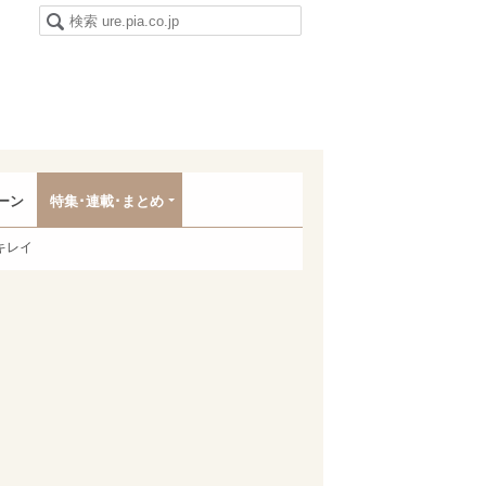
ーン
特集･連載･まとめ
キレイ