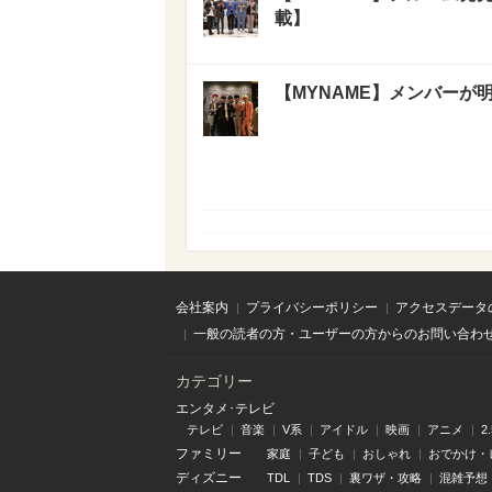
載】
【MYNAME】メンバーが明
会社案内
プライバシーポリシー
アクセスデータ
一般の読者の方・ユーザーの方からのお問い合わ
カテゴリー
エンタメ･テレビ
テレビ
音楽
V系
アイドル
映画
アニメ
2
ファミリー
家庭
子ども
おしゃれ
おでかけ・
ディズニー
TDL
TDS
裏ワザ・攻略
混雑予想