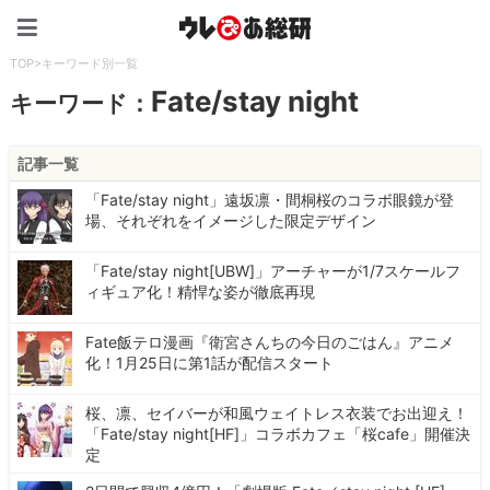
ウレぴあ総研（うれぴあ）
TOP
>
キーワード別一覧
Fate/stay night
キーワード：
記事一覧
「Fate/stay night」遠坂凛・間桐桜のコラボ眼鏡が登
場、それぞれをイメージした限定デザイン
「Fate/stay night[UBW]」アーチャーが1/7スケールフ
ィギュア化！精悍な姿が徹底再現
Fate飯テロ漫画『衛宮さんちの今日のごはん』アニメ
化！1月25日に第1話が配信スタート
桜、凛、セイバーが和風ウェイトレス衣装でお出迎え！
「Fate/stay night[HF]」コラボカフェ「桜cafe」開催決
定