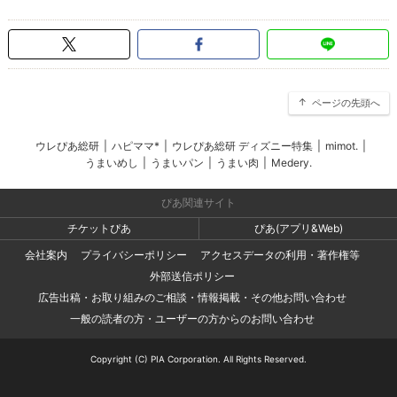
ページの先頭へ
ウレぴあ総研
|
ハピママ*
|
ウレぴあ総研 ディズニー特集
|
mimot.
|
うまいめし
|
うまいパン
|
うまい肉
|
Medery.
ぴあ関連サイト
チケットぴあ
ぴあ(アプリ&Web)
会社案内
プライバシーポリシー
アクセスデータの利用・著作権等
外部送信ポリシー
広告出稿・お取り組みのご相談・情報掲載・その他お問い合わせ
一般の読者の方・ユーザーの方からのお問い合わせ
Copyright (C) PIA Corporation. All Rights Reserved.