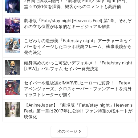
2日間で興収4億円！「劇場版 Fate／stay night [HF]」
堂々の第1位を獲得、観客からのコメントも高評価
劇場版「Fate/stay night[Heaven’s Feel] 第1章」それぞ
れの立ち位置が印象的なキービジュアル解禁
こだわりの造形美『Fate/stay night』アーチャー＆セイ
バーをイメージしたコラボ眼鏡フレーム、執事眼鏡から
発売決定
頭身高めのかっこ可愛いデフォルメ！『Fate/stay night
[UBW]』パルフォム セイバー発売決定
セイバーや遠坂凛がMARVELヒーローに変身！「Fate×
アベンジャーズ」クロスオーバー・ファンアートを海外
イラストレーターが描く
【AnimeJapan】『劇場版「Fate/stay night」Heaven's
Feel』第一章は2017年に公開！ファン待望の桜ルートが
映像化
次のページ