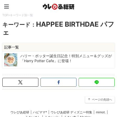
ウレぴあ総研（うれぴあ）
TOP
>
キーワード別一覧
HAPPEE BIRTHDAE パフ
キーワード：
ェ
記事一覧
ハリー・ポッター誕生日記念！特別メニュー＆グッズが
「Harry Potter Cafe」に登場！
ページの先頭へ
ウレぴあ総研
|
ハピママ*
|
ウレぴあ総研 ディズニー特集
|
mimot.
|