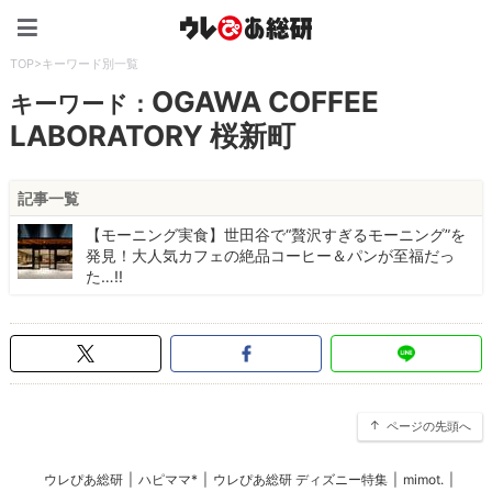
ウレぴあ総研（うれぴあ）
TOP
>
キーワード別一覧
OGAWA COFFEE
キーワード：
LABORATORY 桜新町
記事一覧
【モーニング実食】世田谷で“贅沢すぎるモーニング”を
発見！大人気カフェの絶品コーヒー＆パンが至福だっ
た…!!
ページの先頭へ
ウレぴあ総研
|
ハピママ*
|
ウレぴあ総研 ディズニー特集
|
mimot.
|