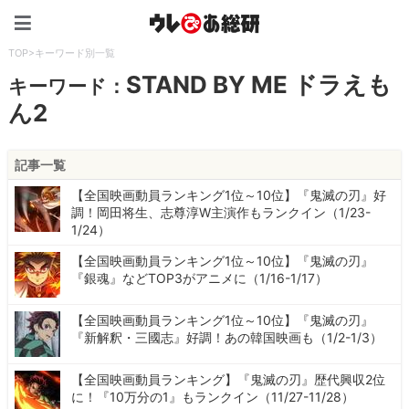
ウレぴあ総研（うれぴあ）
TOP
>
キーワード別一覧
STAND BY ME ドラえも
キーワード：
ん2
記事一覧
【全国映画動員ランキング1位～10位】『鬼滅の刃』好
調！岡田将生、志尊淳W主演作もランクイン（1/23-
1/24）
【全国映画動員ランキング1位～10位】『鬼滅の刃』
『銀魂』などTOP3がアニメに（1/16-1/17）
【全国映画動員ランキング1位～10位】『鬼滅の刃』
『新解釈・三國志』好調！あの韓国映画も（1/2-1/3）
【全国映画動員ランキング】『鬼滅の刃』歴代興収2位
に！『10万分の1』もランクイン（11/27-11/28）