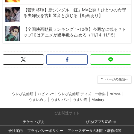
【菅田将暉】新シングル「虹」MV公開！ひとつの命守
る夫婦役を古川琴音と演じる【動画あり】
【全国映画動員ランキング 1~10位】今週なに観る？ト
ップ10はアニメが過半数を占める（11/14-11/15）
ページの先頭へ
ウレぴあ総研
|
ハピママ*
|
ウレぴあ総研 ディズニー特集
|
mimot.
|
うまいめし
|
うまいパン
|
うまい肉
|
Medery.
ぴあ関連サイト
チケットぴあ
ぴあ(アプリ&Web)
会社案内
プライバシーポリシー
アクセスデータの利用・著作権等