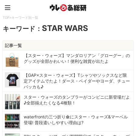
ウレぴあ総研（うれぴあ）
TOP
>
キーワード別一覧
STAR WARS
キーワード：
記事一覧
【スター・ウォーズ】マンダロリアン「グローグー」の
グッズが全部かわいい！便利な雑貨が出たよ
【GAP×スター・ウォーズ】Tシャツやソックスなど限
定アイテムでたよ！ダース・ベイダーやヨーダ、チュー
バッカも♪
スター・ウォーズのタンブラーがコンビニに新登場だよ
♪全部揃えたくなる4種類！
waterfrontの三つ折り傘にスター・ウォーズ&マーベル
登場! 普段遣いしやすい理由は?