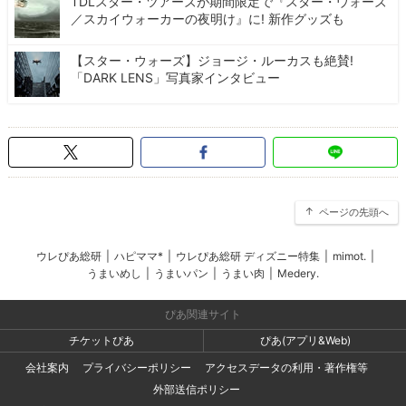
TDLスター・ツアーズが期間限定で『スター・ウォーズ
／スカイウォーカーの夜明け』に! 新作グッズも
【スター・ウォーズ】ジョージ・ルーカスも絶賛!
「DARK LENS」写真家インタビュー
ページの先頭へ
ウレぴあ総研
|
ハピママ*
|
ウレぴあ総研 ディズニー特集
|
mimot.
|
うまいめし
|
うまいパン
|
うまい肉
|
Medery.
ぴあ関連サイト
チケットぴあ
ぴあ(アプリ&Web)
会社案内
プライバシーポリシー
アクセスデータの利用・著作権等
外部送信ポリシー