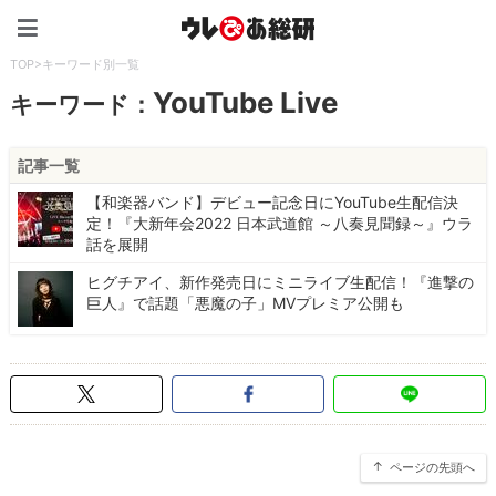
ウレぴあ総研（うれぴあ）
TOP
>
キーワード別一覧
YouTube Live
キーワード：
記事一覧
【和楽器バンド】デビュー記念日にYouTube生配信決
定！『大新年会2022 日本武道館 ～八奏見聞録～』ウラ
話を展開
ヒグチアイ、新作発売日にミニライブ生配信！『進撃の
巨人』で話題「悪魔の子」MVプレミア公開も
ページの先頭へ