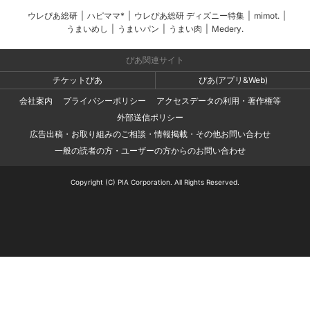
ウレぴあ総研
|
ハピママ*
|
ウレぴあ総研 ディズニー特集
|
mimot.
|
うまいめし
|
うまいパン
|
うまい肉
|
Medery.
ぴあ関連サイト
チケットぴあ
ぴあ(アプリ&Web)
会社案内
プライバシーポリシー
アクセスデータの利用・著作権等
外部送信ポリシー
広告出稿・お取り組みのご相談・情報掲載・その他お問い合わせ
一般の読者の方・ユーザーの方からのお問い合わせ
Copyright (C) PIA Corporation. All Rights Reserved.