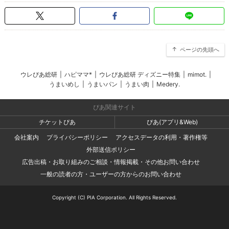
ページの先頭へ
ウレぴあ総研
|
ハピママ*
|
ウレぴあ総研 ディズニー特集
|
mimot.
|
うまいめし
|
うまいパン
|
うまい肉
|
Medery.
ぴあ関連サイト
チケットぴあ
ぴあ(アプリ&Web)
会社案内
プライバシーポリシー
アクセスデータの利用・著作権等
外部送信ポリシー
広告出稿・お取り組みのご相談・情報掲載・その他お問い合わせ
一般の読者の方・ユーザーの方からのお問い合わせ
Copyright (C) PIA Corporation. All Rights Reserved.