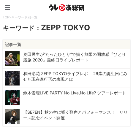
ウレぴあ総研（うれぴあ）
TOP
>
キーワード別一覧
ZEPP TOKYO
キーワード：
記事一覧
奥田民生が“たったひとり”で描く無限の開放感『ひとり
股旅 2020』最終日ライブレポート
和田彩花 ZEPP TOKYOライブレポ！ 26歳の誕生日にみ
せた現在進行形の表現とは
鈴木愛理LIVE PARTY No Live,No Life? ツアーレポート
【SE7EN】秋の空に響く歌声とパフォーマンス！ リリ
ース記念イベント開催