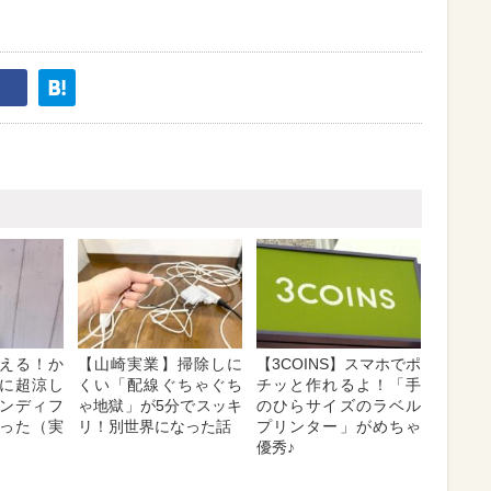
える！か
【山崎実業】掃除しに
【3COINS】スマホでポ
に超涼し
くい「配線ぐちゃぐち
チッと作れるよ！「手
ンディフ
ゃ地獄」が5分でスッキ
のひらサイズのラベル
った（実
リ！別世界になった話
プリンター」がめちゃ
優秀♪