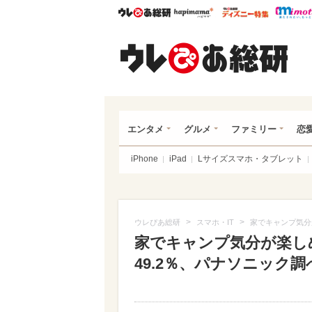
ウレぴあ総研
ハピママ*
ウレぴあ
ウレ
エンタメ
グルメ
ファミリー
恋
iPhone
iPad
Lサイズスマホ・タブレット
>
>
ウレぴあ総研
スマホ・IT
家でキャンプ気分
家でキャンプ気分が楽し
49.2％、パナソニック調