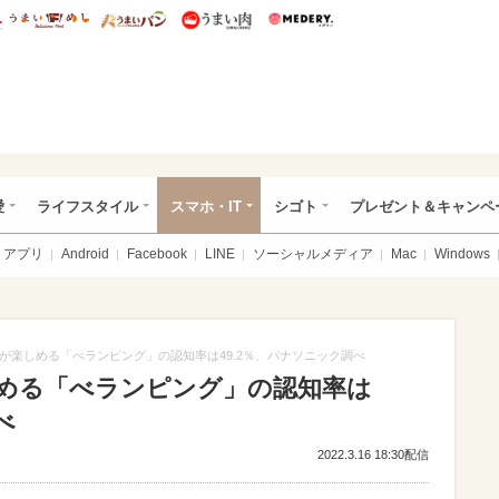
総研 ディズニー特集
mimot.
うまいめし
うまいパン
うまい肉
Medery.
ぴあ総研（うれぴあ）
愛
ライフスタイル
スマホ・IT
シゴト
プレゼント＆キャンペ
アプリ
Android
Facebook
LINE
ソーシャルメディア
Mac
Windows
が楽しめる「べランピング」の認知率は49.2％、パナソニック調べ
める「べランピング」の認知率は
べ
2022.3.16 18:30配信