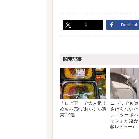
X
Facebook
関連記事
「ロピア」で大人気！
ニトリでも買
めちゃ売れ“おいしい惣
さばらないの
菜”10選
い「ターボハ
ァン」が凄か
物レビュー）