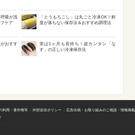
？呼吸が浅
「とうもろこし」は丸ごと冷凍OK！鮮
ルフケア
度が落ちない保存法＆おすすめ調理法
凍がおすす
実は1ヶ月も長持ち！超カンタン「な
す」の正しい冷凍保存法
の利用・著作権等
外部送信ポリシー
広告出稿・お取り組みのご相談・情報掲載
せ