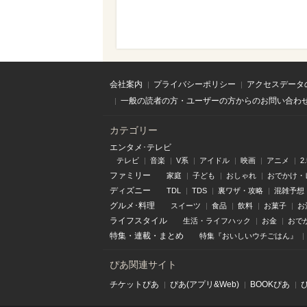
会社案内
プライバシーポリシー
アクセスデータ
一般の読者の方・ユーザーの方からのお問い合わ
カテゴリー
エンタメ･テレビ
テレビ
音楽
V系
アイドル
映画
アニメ
2
ファミリー
家庭
子ども
おしゃれ
おでかけ・
ディズニー
TDL
TDS
裏ワザ・攻略
混雑予想
グルメ･料理
スイーツ
食品
飲料
お菓子
お
ライフスタイル
生活・ライフハック
お金
おで
特集
・
連載
・
まとめ
特集『おいしいウチごはん』
ぴあ関連サイト
チケットぴあ
ぴあ(アプリ&Web)
BOOKぴあ