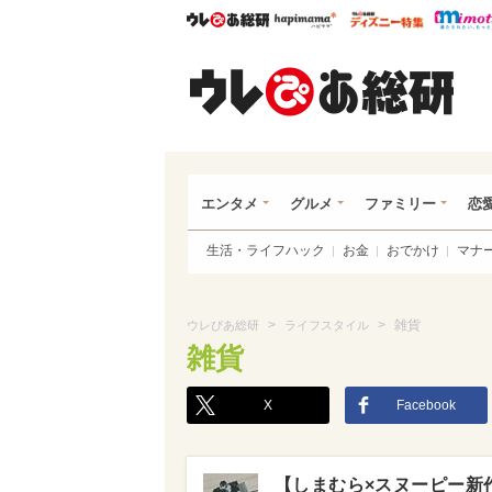
ウレぴあ総研
ハピママ*
ウレぴあ
ウレ
エンタメ
グルメ
ファミリー
恋
生活・ライフハック
お金
おでかけ
マナ
>
>
雑貨
ウレぴあ総研
ライフスタイル
雑貨
X
Facebook
【しまむら×スヌーピー新作