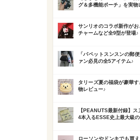
グ＆多機能ポーチ」を実物
サンリオのコラボ新作がお
チャームなど全9型が登場♪
「パペットスンスンの郵便
ァン必見の全5アイテム♪
タリーズ夏の福袋が豪華す
物レビュー♪
【PEANUTS最新付録】
4本入るESSE史上最大級の
ローソンやドンキでも買え