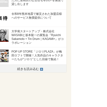
た方に豊島区の公営住宅等10戸を無償で
貸し出します
令和8年熊本地震で被災された加盟店様
へのサービス無償提供について
大学発スタートアップ・株式会社
WASABIと坂本龍一の展覧会『Ryuichi
Sakamoto + Tin Drum｜KAGAMI+』がコ
ラボレーション
POP UP STORE「ジロリPLAZA」が梅
田ロフトで開催！人気作品のキャラクタ
ーたちが“ジロリ”とした目線で集結！
続きを読み込む