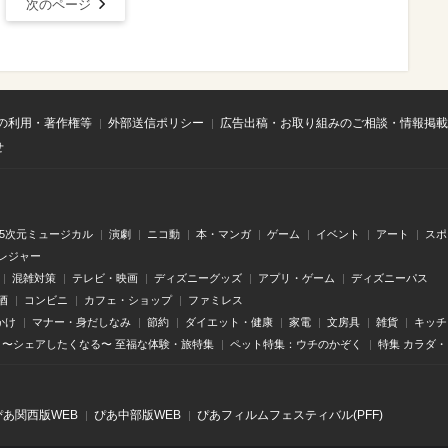
次のページ
の利用・著作権等
外部送信ポリシー
広告出稿・お取り組みのご相談・情報掲載
せ
.5次元ミュージカル
演劇
ニコ動
本・マンガ
ゲーム
イベント
アート
スポ
レジャー
混雑対策
テレビ・映画
ディズニーグッズ
アプリ・ゲーム
ディズニーパス
酒
コンビニ
カフェ・ショップ
ファミレス
かけ
マナー・身だしなみ
節約
ダイエット・健康
家電
文房具
雑貨
キッチ
〜シェアしたくなる〜 至福な体験・旅特集
ペット特集：ウチのかぞく
特集 カラダ
ぴあ関⻄版WEB
ぴあ中部版WEB
ぴあフィルムフェスティバル(PFF)