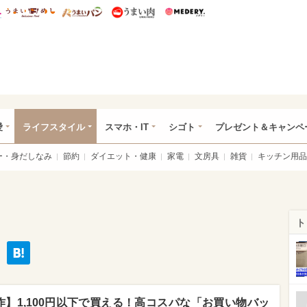
総研 ディズニー特集
mimot.
うまいめし
うまいパン
うまい肉
Medery.
ぴあ総研（うれぴあ）
愛
ライフスタイル
スマホ・IT
シゴト
プレゼント＆キャンペ
ー・身だしなみ
節約
ダイエット・健康
家電
文房具
雑貨
キッチン用品
ト
】1,100円以下で買える！高コスパな「お買い物バッ