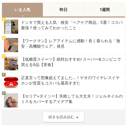
いま人気
昨日
1週間
1
ドンキで買える人気・格安「ヘアケア商品」5選！コスパ
最強？使ってみてわかったこと
2
【ワークマン】レアアイテムに感動！長く着られる「激
安・高機能ウェア」発見
3
【低糖質スイーツ】絶対おすすめ! スーパー&コンビニで
買える9品【実食】
4
正直言って想像超えてました…！ゲオのワイヤレスイヤ
ホンが音質もコスパも最高すぎた
5
【セリア×ダイソー】失敗しても大丈夫！ジェルネイルの
ミスをカバーするアイデア集
続きを読み込む