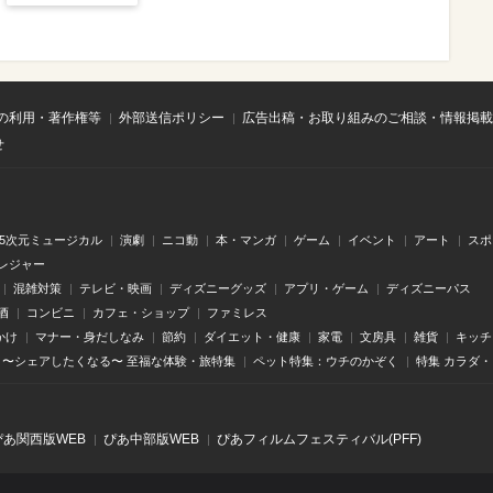
の利用・著作権等
外部送信ポリシー
広告出稿・お取り組みのご相談・情報掲載
せ
.5次元ミュージカル
演劇
ニコ動
本・マンガ
ゲーム
イベント
アート
スポ
レジャー
混雑対策
テレビ・映画
ディズニーグッズ
アプリ・ゲーム
ディズニーパス
酒
コンビニ
カフェ・ショップ
ファミレス
かけ
マナー・身だしなみ
節約
ダイエット・健康
家電
文房具
雑貨
キッチ
〜シェアしたくなる〜 至福な体験・旅特集
ペット特集：ウチのかぞく
特集 カラダ
ぴあ関⻄版WEB
ぴあ中部版WEB
ぴあフィルムフェスティバル(PFF)