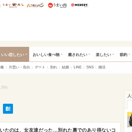
総研 ディズニー特集
mimot.
うまいめし
うまいパン
うまい肉
Medery.
ot.(ミモット)
いい恋したい
おいしい食べ物
癒されたい
楽したい
節約
G集
片思い・告白
デート
別れ
結婚
LINE
SNS
婚活
_別れ
人
1
いたのは、女友達だった…別れた裏でのあり得ないコ