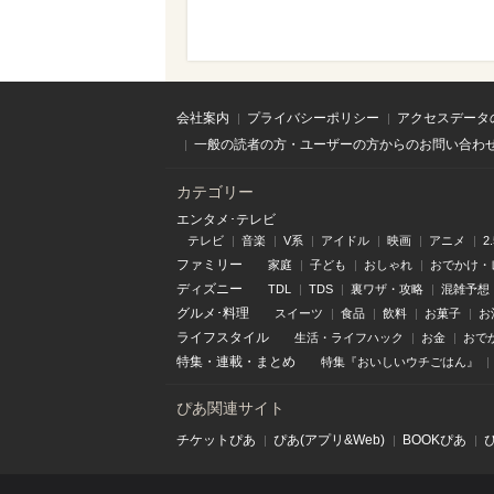
会社案内
プライバシーポリシー
アクセスデータ
一般の読者の方・ユーザーの方からのお問い合わ
カテゴリー
エンタメ･テレビ
テレビ
音楽
V系
アイドル
映画
アニメ
2
ファミリー
家庭
子ども
おしゃれ
おでかけ・
ディズニー
TDL
TDS
裏ワザ・攻略
混雑予想
グルメ･料理
スイーツ
食品
飲料
お菓子
お
ライフスタイル
生活・ライフハック
お金
おで
特集
・
連載
・
まとめ
特集『おいしいウチごはん』
ぴあ関連サイト
チケットぴあ
ぴあ(アプリ&Web)
BOOKぴあ