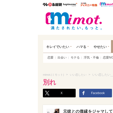
ウレぴあ総研
ハピママ*
ウレぴあ
mim
キレイでいたい
ハマる
やせたい
恋愛
出会い
モテる
浮気・不倫
恋愛N
>
>
いい恋したい_
mimot.(ミモット)
いい恋したい
別れ
X
Facebook
元彼との復縁をジャマして