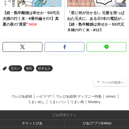
元カノ
彼氏
好きな人
>
ページの先頭へ
ウレぴあ総研
|
ハピママ*
|
ウレぴあ総研 ディズニー特集
|
mimot.
|
うまいめし
|
うまいパン
|
うまい肉
|
Medery.
ぴあ関連サイト
チケットぴあ
ぴあ(アプリ&Web)