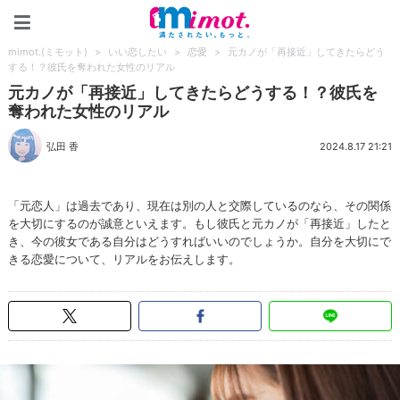
mimot.(ミモット)
mimot.(ミモット)
>
いい恋したい
>
恋愛
>
元カノが「再接近」してきたらどう
する！？彼氏を奪われた女性のリアル
元カノが「再接近」してきたらどうする！？彼氏を
奪われた女性のリアル
弘田 香
2024.8.17 21:21
「元恋人」は過去であり、現在は別の人と交際しているのなら、その関係
を大切にするのが誠意といえます。もし彼氏と元カノが「再接近」したと
き、今の彼女である自分はどうすればいいのでしょうか。自分を大切にで
きる恋愛について、リアルをお伝えします。