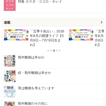
特集 カラダ・ココロ・キレイ
連載
「五季十色占い」2026
「五季
年8月の開運ライフ【5
年8月
月6日～7月19日生ま
月8日～
れ】
れ】
熟年離婚は幸せか
続・熟年離婚は幸せか
実は離婚を考えています
熟年離婚のその先に