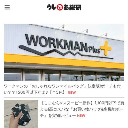
ウレぴあ総研（うれぴあ）