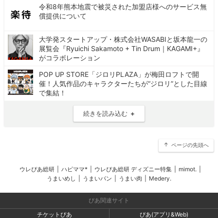
令和8年熊本地震で被災された加盟店様へのサービス無
償提供について
大学発スタートアップ・株式会社WASABIと坂本龍一の
展覧会『Ryuichi Sakamoto + Tin Drum｜KAGAMI+』
がコラボレーション
POP UP STORE「ジロリPLAZA」が梅田ロフトで開
催！人気作品のキャラクターたちが“ジロリ”とした目線
で集結！
続きを読み込む
ページの先頭へ
ウレぴあ総研
|
ハピママ*
|
ウレぴあ総研 ディズニー特集
|
mimot.
|
うまいめし
|
うまいパン
|
うまい肉
|
Medery.
ぴあ関連サイト
チケットぴあ
ぴあ(アプリ&Web)