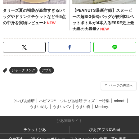
ジャーナリング
アプリ
>
ページの先頭へ
ウレぴあ総研
|
ハピママ*
|
ウレぴあ総研 ディズニー特集
|
mimot.
|
うまいめし
|
うまいパン
|
うまい肉
|
Medery.
ぴあ関連サイト
チケットぴあ
ぴあ(アプリ&Web)
会社案内
プライバシーポリシー
アクセスデータの利用・著作権等