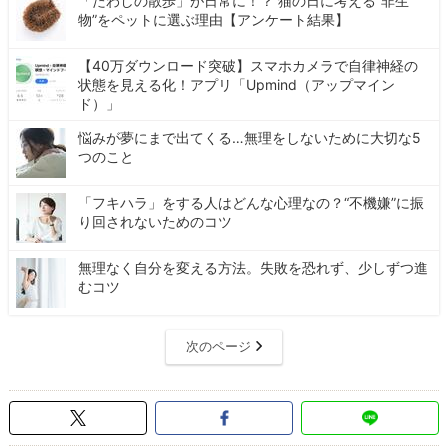
「たわしの散歩」が日常に！？ 猫の日に考える“非生
物”をペットに選ぶ理由【アンケート結果】
【40万ダウンロード突破】スマホカメラで自律神経の
状態を見える化！アプリ「Upmind（アップマイン
ド）」
悩みが夢にまで出てくる…無理をしないために大切な5
つのこと
「フキハラ」をする人はどんな心理なの？“不機嫌”に振
り回されないためのコツ
無理なく自分を変える方法。失敗を恐れず、少しずつ進
むコツ
次のページ