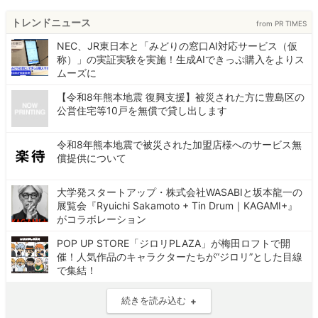
トレンドニュース
from PR TIMES
NEC、JR東日本と「みどりの窓口AI対応サービス（仮
称）」の実証実験を実施！生成AIできっぷ購入をよりス
ムーズに
【令和8年熊本地震 復興支援】被災された方に豊島区の
公営住宅等10戸を無償で貸し出します
令和8年熊本地震で被災された加盟店様へのサービス無
償提供について
大学発スタートアップ・株式会社WASABIと坂本龍一の
展覧会『Ryuichi Sakamoto + Tin Drum｜KAGAMI+』
がコラボレーション
POP UP STORE「ジロリPLAZA」が梅田ロフトで開
催！人気作品のキャラクターたちが“ジロリ”とした目線
で集結！
続きを読み込む