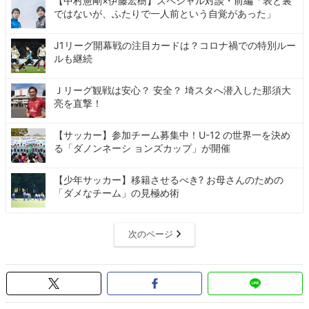
【中村憲剛×伊藤宏樹】スペシャル対談・前編「表と裏
ではないが、ふたりで一人前という自覚があった」
J1リーグ開幕戦の注目カードは？コロナ禍での特別ルー
ルも継続
Ｊリーグ観戦は安心？ 安全？ 埼スタへ潜入した那須大
亮を直撃！
【サッカー】参加チーム募集中！U-12 の世界一を決め
る「ダノンネーシ ョンズカップ」が開催
【少年サッカー】移籍させるべき? お母さんのための
「ダメなチーム」の見極め術
次のページ