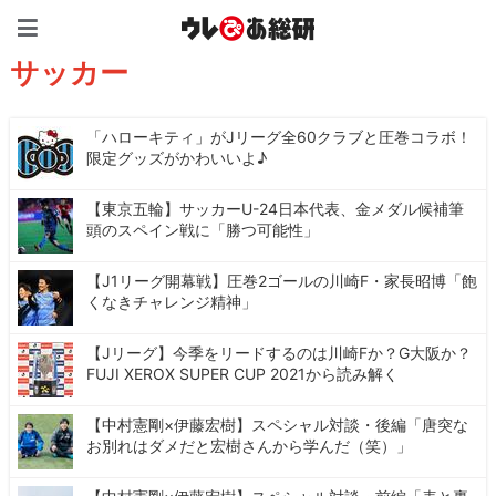
ウレぴあ総研（うれぴあ）
サッカー
「ハローキティ」がJリーグ全60クラブと圧巻コラボ！
限定グッズがかわいいよ♪
【東京五輪】サッカーU-24日本代表、金メダル候補筆
頭のスペイン戦に「勝つ可能性」
【J1リーグ開幕戦】圧巻2ゴールの川崎F・家長昭博「飽
くなきチャレンジ精神」
【Jリーグ】今季をリードするのは川崎Fか？G大阪か？
FUJI XEROX SUPER CUP 2021から読み解く
【中村憲剛×伊藤宏樹】スペシャル対談・後編「唐突な
お別れはダメだと宏樹さんから学んだ（笑）」