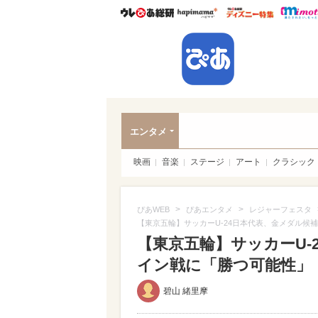
ウレぴあ総研
ハピママ*
ウレぴあ
ぴあ
エンタメ
映画
音楽
ステージ
アート
クラシック
>
>
ぴあWEB
ぴあエンタメ
レジャーフェスタ
【東京五輪】サッカーU-24日本代表、金メダル候
【東京五輪】サッカーU-
イン戦に「勝つ可能性」
碧山 緒里摩