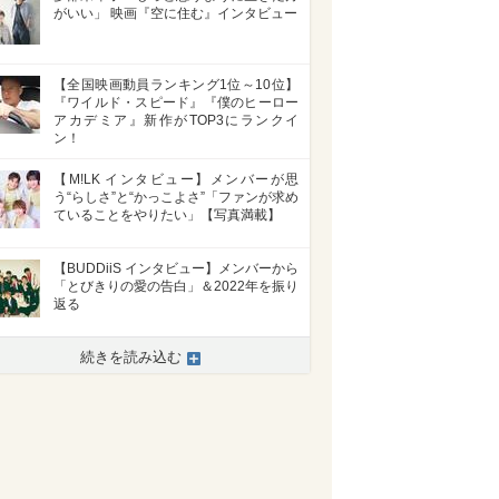
がいい」 映画『空に住む』インタビュー
【全国映画動員ランキング1位～10位】
『ワイルド・スピード』『僕のヒーロー
アカデミア』新作がTOP3にランクイ
ン！
【M!LK インタビュー】メンバーが思
う“らしさ”と“かっこよさ”「ファンが求め
ていることをやりたい」【写真満載】
【BUDDiiS インタビュー】メンバーから
「とびきりの愛の告白」＆2022年を振り
返る
続きを読み込む