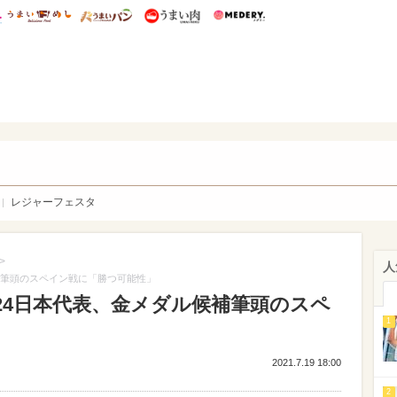
総研 ディズニー特集
mimot.
うまいめし
うまいパン
うまい肉
Medery.
WEB
レジャーフェスタ
>
人
補筆頭のスペイン戦に「勝つ可能性」
24日本代表、金メダル候補筆頭のスペ
1
2021.7.19 18:00
2