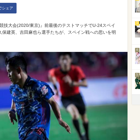
kでシェア
3
競技大会(2020/東京)』前最後のテストマッチでU-24スペイ
久保建英、吉田麻也ら選手たちが、スペイン戦への思いを明
4
5