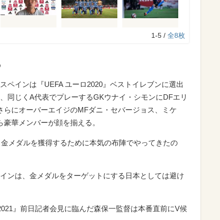
1-5 /
全8枚
る
ペインは『UEFA ユーロ2020』ベストイレブンに選出
、同じくA代表でプレーするGKウナイ・シモンにDFエリ
さらにオーバーエイジのMFダニ・セバージョス、ミケ
ら豪華メンバーが顔を揃える。
なる金メダルを獲得するために本気の布陣でやってきたの
インは、金メダルをターゲットにする日本としては避け
2021』前日記者会見に臨んだ森保一監督は本番直前にV候