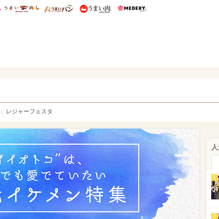
総研 ディズニー特集
mimot.
うまいめし
うまいパン
うまい肉
Medery.
WEB
レジャーフェスタ
人
1
2