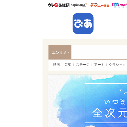
ウレぴあ総研
ハピママ*
ウレぴあ
ぴあ
エンタメ
映画
音楽
ステージ
アート
クラシック