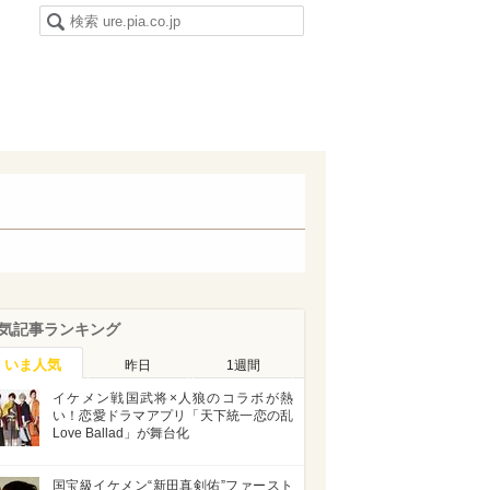
気記事ランキング
いま人気
昨日
1週間
イケメン戦国武将×人狼のコラボが熱
い！恋愛ドラマアプリ「天下統一恋の乱
Love Ballad」が舞台化
国宝級イケメン“新田真剣佑”ファースト