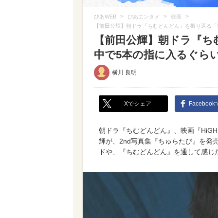
>
>
>
ぴあWEB
ぴあエンタメ
映画
【前田公輝】朝ドラ『ちむどんどん』を振り返る「
【前田公輝】朝ドラ『ち
中で5本の指に入るぐら
横川 良明
Xでシェア
Faceboo
朝ドラ『ちむどんどん』、映画『HiGH＆
輝が、2nd写真集『ちゅらたび』を発
ドや、『ちむどんどん』を通して感じ