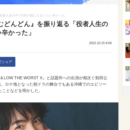
役者人生の中で5本の指に入るぐらい辛かった」
3
むどんどん』を振り返る「役者人生の
い辛かった」
2022.10.15 8:00
4
kでシェア
5
LOW THE WORST X』と話題作への出演が相次ぐ前田公
売。ロケ地となった朝ドラの舞台でもある沖縄でのエピソー
たことなどを明かした。