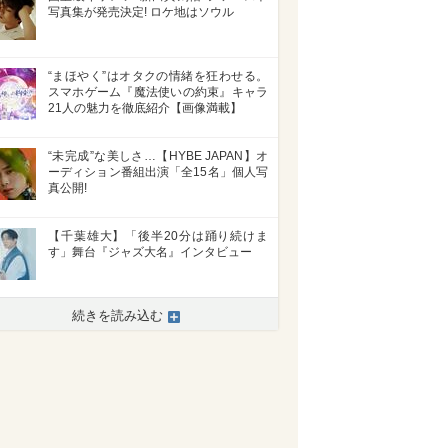
写真集が発売決定! ロケ地はソウル
“まほやく”はオタクの情緒を狂わせる。
スマホゲーム『魔法使いの約束』キャラ
21人の魅力を徹底紹介【画像満載】
“未完成”な美しさ…【HYBE JAPAN】オ
ーディション番組出演「全15名」個人写
真公開!
【千葉雄大】「後半20分は踊り続けま
す」舞台『ジャズ大名』インタビュー
続きを読み込む