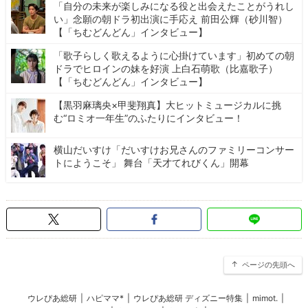
「自分の未来が楽しみになる役と出会えたことがうれし
い」念願の朝ドラ初出演に手応え 前田公輝（砂川智）
【「ちむどんどん」インタビュー】
「歌子らしく歌えるように心掛けています」初めての朝
ドラでヒロインの妹を好演 上白石萌歌（比嘉歌子）
【「ちむどんどん」インタビュー】
【黒羽麻璃央×甲斐翔真】大ヒットミュージカルに挑
む“ロミオ一年生”のふたりにインタビュー！
横山だいすけ「だいすけお兄さんのファミリーコンサー
トにようこそ」 舞台「天才てれびくん」開幕
ページの先頭へ
ウレぴあ総研
|
ハピママ*
|
ウレぴあ総研 ディズニー特集
|
mimot.
|