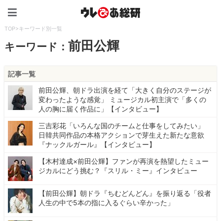
ウレぴあ総研（うれぴあ）
TOP
>
キーワード別一覧
前田公輝
キーワード：
記事一覧
前田公輝、朝ドラ出演を経て「大きく自分のステージが
変わったような感覚」 ミュージカル初主演で「多くの
人の胸に届く作品に」【インタビュー】
三吉彩花「いろんな国のチームと仕事をしてみたい」
日韓共同作品の本格アクションで芽生えた新たな意欲
『ナックルガール』【インタビュー】
【木村達成×前田公輝】ファンが再演を熱望したミュー
ジカルにどう挑む？『スリル・ミー』インタビュー
【前田公輝】朝ドラ『ちむどんどん』を振り返る「役者
人生の中で5本の指に入るぐらい辛かった」