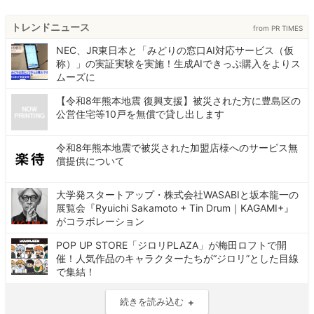
トレンドニュース
from PR TIMES
NEC、JR東日本と「みどりの窓口AI対応サービス（仮
称）」の実証実験を実施！生成AIできっぷ購入をよりス
ムーズに
【令和8年熊本地震 復興支援】被災された方に豊島区の
公営住宅等10戸を無償で貸し出します
令和8年熊本地震で被災された加盟店様へのサービス無
償提供について
大学発スタートアップ・株式会社WASABIと坂本龍一の
展覧会『Ryuichi Sakamoto + Tin Drum｜KAGAMI+』
がコラボレーション
POP UP STORE「ジロリPLAZA」が梅田ロフトで開
催！人気作品のキャラクターたちが“ジロリ”とした目線
で集結！
続きを読み込む