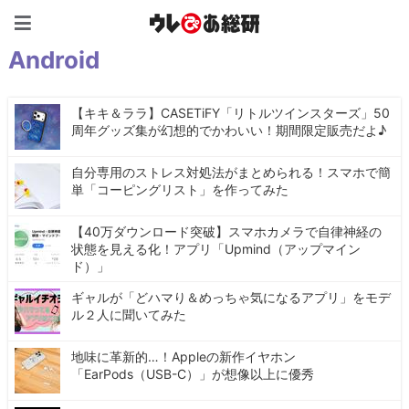
ウレぴあ総研（うれぴあ）
Android
【キキ＆ララ】CASETiFY「リトルツインスターズ」50
周年グッズ集が幻想的でかわいい！期間限定販売だよ♪
自分専用のストレス対処法がまとめられる！スマホで簡
単「コーピングリスト」を作ってみた
【40万ダウンロード突破】スマホカメラで自律神経の
状態を見える化！アプリ「Upmind（アップマイン
ド）」
ギャルが「どハマり＆めっちゃ気になるアプリ」をモデ
ル２人に聞いてみた
地味に革新的…！Appleの新作イヤホン
「EarPods（USB-C）」が想像以上に優秀