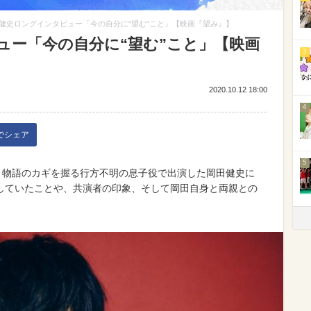
健史ロングインタビュー「今の自分に“望む”こと」【映画『望み』】
ュー「今の自分に“望む”こと」【映画
3
2020.10.12 18:00
4
kでシェア
5
、物語のカギを握る行方不明の息子役で出演した岡田健史に
していたことや、共演者の印象、そして岡田自身と両親との