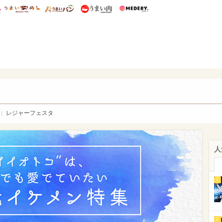
総研 ディズニー特集
mimot.
うまいめし
うまいパン
うまい肉
Medery.
WEB
レジャーフェスタ
人
1
2