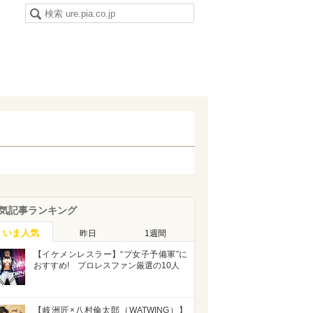
気記事ランキング
いま人気
昨日
1週間
【イケメンレスラー】“プ女子予備軍”に
おすすめ! プロレスファン厳選の10人
【岐洲匠×八村倫太郎（WATWING）】