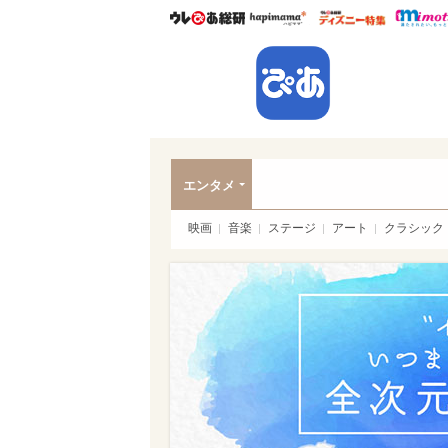
ウレぴあ総研
ハピママ*
ウレぴあ
ぴあ
エンタメ
映画
音楽
ステージ
アート
クラシック