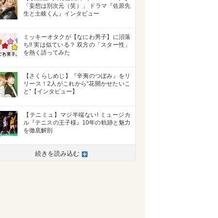
「妄想は別次元（笑）」 ドラマ『佐原先
生と土岐くん』インタビュー
ミッキーオタクが【なにわ男子】に沼落
ち!! 実は似ている？ 双方の「スター性」
を熱く語ってみた
【さくらしめじ】『辛夷のつぼみ』をリ
リース！2人がこれから“花開かせたいこ
と”【インタビュー】
【テニミュ】マジ半端ない! ミュージカ
ル『テニスの王子様』10年の軌跡と魅力
を徹底解剖
続きを読み込む