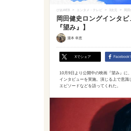
>
>
>
ぴあWEB
エンタメ・テレビ
3次元
岡田
岡田健史ロングインタビ
『望み』】
瀧本 幸恵
Xでシェア
Faceboo
10月9日より公開中の映画『望み』に
インタビューを実施。演じる上で意識
エピソードなどを語ってくれた。