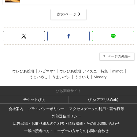
次のページ
ページの先頭へ
ウレぴあ総研
|
ハピママ*
|
ウレぴあ総研 ディズニー特集
|
mimot.
|
うまいめし
|
うまいパン
|
うまい肉
|
Medery.
ぴあ関連サイト
チケットぴあ
ぴあ(アプリ&Web)
会社案内
プライバシーポリシー
アクセスデータの利用・著作権等
外部送信ポリシー
広告出稿・お取り組みのご相談・情報掲載・その他お問い合わせ
一般の読者の方・ユーザーの方からのお問い合わせ