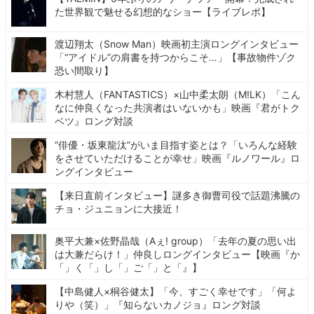
た世界観で魅せる幻想的なショー【ライブレポ】
渡辺翔太（Snow Man）映画初主演ロングインタビュー
「“アイドル”の肩書を持つからこそ…」【事故物件ゾク
恐い間取り】
木村慧人（FANTASTICS）×山中柔太朗（M!LK）「こん
なに仲良くなった共演者はいないかも」映画『君がトク
ベツ』ロング対談
“俳優・坂東龍汰”がいま目指す姿とは？「いろんな経験
をさせていただけることが幸せ」映画『ルノワール』ロ
ングインタビュー
【来日直前インタビュー】謎多き御曹司役で話題沸騰の
チョ・ジュニョンに大接近！
奥平大兼×佐野晶哉（Aぇ! group）「去年の夏の思い出
は大兼だらけ！」仲良しロングインタビュー【映画『か
「」く「」し「」ご「」と「』】
【中島健人×桐谷健太】「今、すごく幸せです」「何よ
りや（笑）」『知らないカノジョ』ロング対談