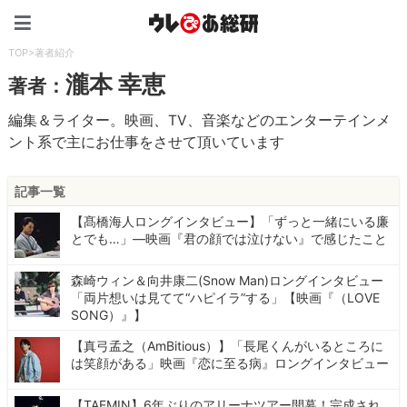
ウレぴあ総研（うれぴあ）
TOP
>
著者紹介
瀧本 幸恵
著者：
編集＆ライター。映画、TV、音楽などのエンターテインメ
ント系で主にお仕事をさせて頂いています
記事一覧
【髙橋海人ロングインタビュー】「ずっと一緒にいる廉
とでも…」―映画『君の顔では泣けない』で感じたこと
森崎ウィン＆向井康二(Snow Man)ロングインタビュー
「両片想いは見てて“ハピイラ”する」【映画『（LOVE
SONG）』】
【真弓孟之（AmBitious）】「長尾くんがいるところに
は笑顔がある」映画『恋に至る病』ロングインタビュー
【TAEMIN】6年ぶりのアリーナツアー開幕！完成され