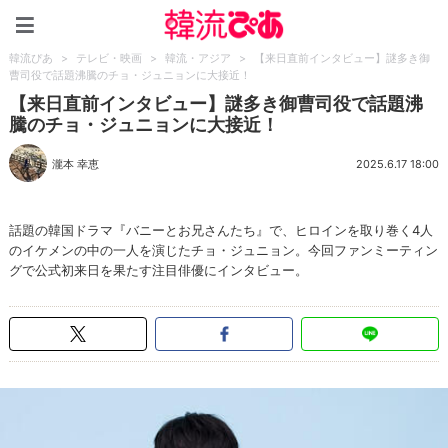
韓流ぴあ
韓流ぴあ
>
テレビ・映画
>
韓流・アジア
>
【来日直前インタビュー】謎多き御
曹司役で話題沸騰のチョ・ジュニョンに大接近！
【来日直前インタビュー】謎多き御曹司役で話題沸
騰のチョ・ジュニョンに大接近！
瀧本 幸恵
2025.6.17 18:00
話題の韓国ドラマ『バニーとお兄さんたち』で、ヒロインを取り巻く4人
のイケメンの中の一人を演じたチョ・ジュニョン。今回ファンミーティン
グで公式初来日を果たす注目俳優にインタビュー。