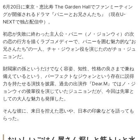
6月20日に東京・恵比寿 The Garden Hallでファンミーティン
グが開催されるドラマ『バニーとお兄さんたち』（現在U-
NEXTで独占配信中）。
初恋が失敗に終わった主人公・バニー（ノ・ジョンウィ）の次
の恋の行方を描くラブコメディーで、バニーを囲む魅力的な“お
兄さんたち”の一人、チャ・ジウォン役を演じたのがチョ・ジュ
ニョンだ。
財閥家の孫というだけでなく容姿、知性、性格の良さまで兼ね
備えているという、パーフェクトなジウォンという存在に説得
力を持たせる演技を披露。過去の出演作『Dear.M』ではノ・ジ
ョンウィの後輩役を演じていたジュニョンだが、今回は先輩と
しての大人な魅力も発揮した。
そんな彼に、来日を控えた思いや、日本の印象などを語っても
らった。
おいしいごはん屋さん探しと筋トレと水