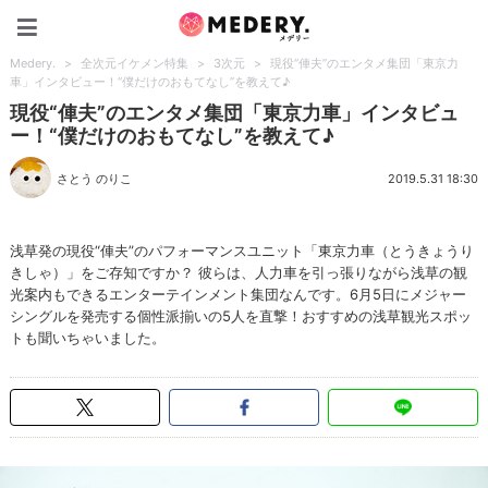
Medery.
Medery.
>
全次元イケメン特集
>
3次元
>
現役“俥夫”のエンタメ集団「東京力
車」インタビュー！“僕だけのおもてなし”を教えて♪
現役“俥夫”のエンタメ集団「東京力車」インタビュ
ー！“僕だけのおもてなし”を教えて♪
さとう のりこ
2019.5.31 18:30
浅草発の現役“俥夫”のパフォーマンスユニット「東京力車（とうきょうり
きしゃ）」をご存知ですか？ 彼らは、人力車を引っ張りながら浅草の観
光案内もできるエンターテインメント集団なんです。6月5日にメジャー
シングルを発売する個性派揃いの5人を直撃！おすすめの浅草観光スポッ
トも聞いちゃいました。