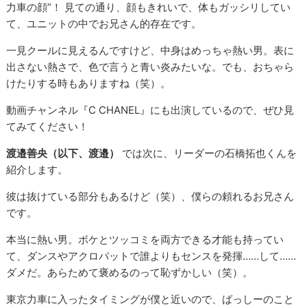
力車の顔”！ 見ての通り、顔もきれいで、体もガッシリしてい
て、ユニットの中でお兄さん的存在です。
一見クールに見えるんですけど、中身はめっちゃ熱い男。表に
出さない熱さで、色で言うと青い炎みたいな。でも、おちゃら
けたりする時もありますね（笑）。
動画チャンネル『C CHANEL』にも出演しているので、ぜひ見
てみてください！
渡邉善央（以下、渡邉）
では次に、リーダーの石橋拓也くんを
紹介します。
彼は抜けている部分もあるけど（笑）、僕らの頼れるお兄さん
です。
本当に熱い男。ボケとツッコミを両方できる才能も持ってい
て、ダンスやアクロバットで誰よりもセンスを発揮……して……
ダメだ。あらためて褒めるのって恥ずかしい（笑）。
東京力車に入ったタイミングが僕と近いので、ばっしーのこと