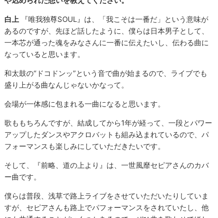
や込められた想いを教えてください。
白上
『唯我独尊SOUL』は、「我こそは一番だ」という意味が
あるのですが、先ほど話したように、僕らは日本男子として、
一本芯が通った魂をみなさんに一番に伝えたいし、伝わる曲に
なっていると思います。
和太鼓の“ドコドンッ”という音で曲が始まるので、ライブでも
盛り上がる曲なんじゃないかなって。
会場が一体感に包まれる一曲になると思います。
歌ももちろんですが、結成してから1年が経って、一段とパワー
アップしたダンスやアクロバットも組み込まれているので、パ
フォーマンスも楽しみにしていただきたいです。
そして、『前略、道の上より』は、一世風靡セピアさんのカバ
ー曲です。
僕らは普段、浅草で路上ライブをさせていただいたりしていま
すが、セピアさんも路上でパフォーマンスをされていたし、他