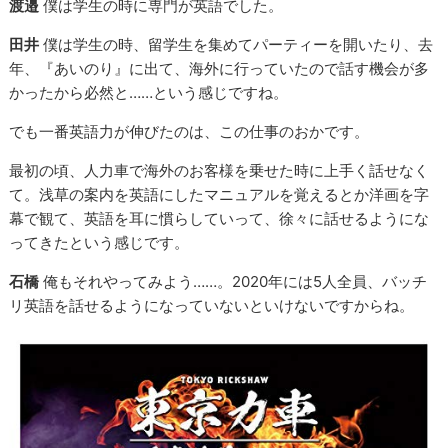
渡邉
僕は学生の時に専門が英語でした。
田井
僕は学生の時、留学生を集めてパーティーを開いたり、去
年、『あいのり』に出て、海外に行っていたので話す機会が多
かったから必然と……という感じですね。
でも一番英語力が伸びたのは、この仕事のおかです。
最初の頃、人力車で海外のお客様を乗せた時に上手く話せなく
て。浅草の案内を英語にしたマニュアルを覚えるとか洋画を字
幕で観て、英語を耳に慣らしていって、徐々に話せるようにな
ってきたという感じです。
石橋
俺もそれやってみよう……。2020年には5人全員、バッチ
リ英語を話せるようになっていないといけないですからね。