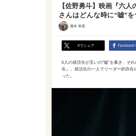
【佐野勇斗】映画『六人
さんはどんな時に“嘘”を
瀧本 幸恵
Xでシェア
Faceboo
6人の就活生が互いの“嘘”を暴き、そ
生』。就活生の一人でリーダー的存在
った。