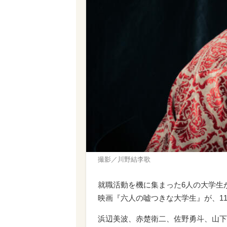
撮影／川野結李歌
就職活動を機に集まった6人の大学生
映画『六人の嘘つきな大学生』が、1
浜辺美波、赤楚衛二、佐野勇斗、山下