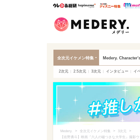
ウレぴあ総研
ハピママ*
ウレぴあ
Mede
全次元イケメン特集
Medery. Character'
2次元
2.5次元
3次元
インタビュー
イ
>
>
>
Medery.
全次元イケメン特集
3次元
【佐野勇斗】映画『六人の嘘つきな大学生』撮影ウ