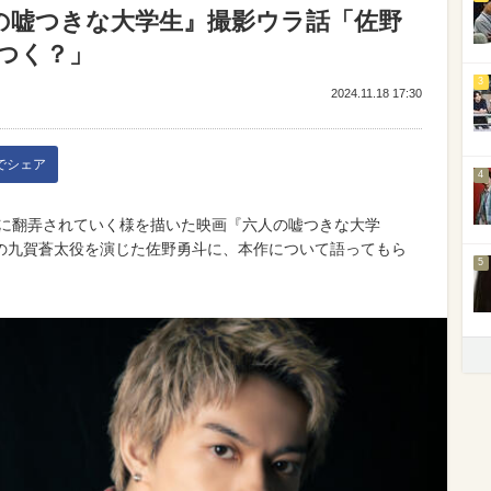
の嘘つきな大学生』撮影ウラ話「佐野
つく？」
3
2024.11.18 17:30
kでシェア
4
れに翻弄されていく様を描いた映画『六人の嘘つきな大学
の九賀蒼太役を演じた佐野勇斗に、本作について語ってもら
5