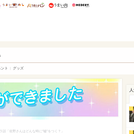
総研 ディズニー特集
mimot.
うまいめし
うまいパン
うまい肉
Medery.
ry.
s
ベント
グッズ
人
1
ラ話「佐野さんはどんな時に“嘘”をつく？」
2