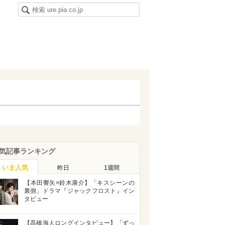
気記事ランキング
いま人気
昨日
1週間
【本田響矢×鈴木康介】「キスシーンの
裏側」ドラマ『ジャックフロスト』イン
タビュー
【髙橋海人ロングインタビュー】「ずっ