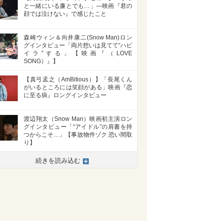
と一緒にいる廉とでも…」―映画『君の
顔では泣けない』で感じたこと
森崎ウィン＆向井康二(Snow Man)ロン
グインタビュー「両片想いは見てて“ハピ
イラ”する」【映画『（LOVE
SONG）』】
【真弓孟之（AmBitious）】「長尾くん
がいるところには笑顔がある」映画『恋
に至る病』ロングインタビュー
渡辺翔太（Snow Man）映画初主演ロン
グインタビュー「“アイドル”の肩書を持
つからこそ…」【事故物件ゾク 恐い間取
り】
続きを読み込む