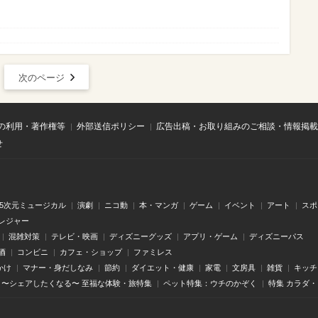
次のページ
の利用・著作権等
外部送信ポリシー
広告出稿・お取り組みのご相談・情報掲載
せ
.5次元ミュージカル
演劇
ニコ動
本・マンガ
ゲーム
イベント
アート
スポ
レジャー
混雑対策
テレビ・映画
ディズニーグッズ
アプリ・ゲーム
ディズニーパス
酒
コンビニ
カフェ・ショップ
ファミレス
かけ
マナー・身だしなみ
節約
ダイエット・健康
家電
文房具
雑貨
キッチ
〜シェアしたくなる〜 至福な体験・旅特集
ペット特集：ウチのかぞく
特集 カラダ