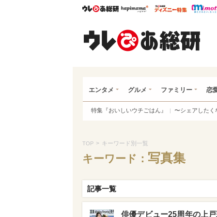
ウレぴあ総研
ハピママ*
ウレぴあ
ウレ
エンタメ
グルメ
ファミリー
恋
特集『おいしいウチごはん』
〜シェアしたく
>
キーワード別一覧
TOP
写真集
キーワード：
記事一覧
俳優デビュー25周年の上戸