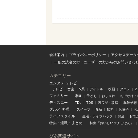
会社案内
プライバシーポリシー
アクセスデータ
一般の読者の方・ユーザーの方からのお問い合わ
カテゴリー
エンタメ･テレビ
テレビ
音楽
V系
アイドル
映画
アニメ
2
ファミリー
家庭
子ども
おしゃれ
おでかけ・
ディズニー
TDL
TDS
裏ワザ・攻略
混雑予想
グルメ･料理
スイーツ
食品
飲料
お菓子
お
ライフスタイル
生活・ライフハック
お金
おで
特集
・
連載
・
まとめ
特集『おいしいウチごはん』
ぴあ関連サイト