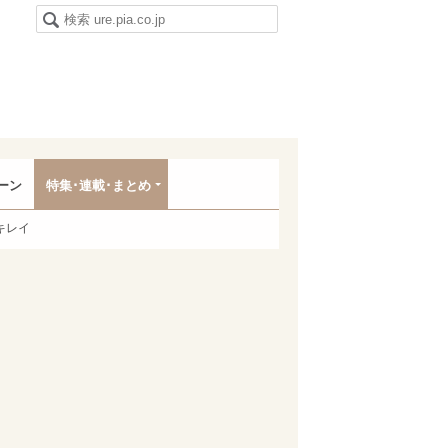
ーン
特集･連載･まとめ
キレイ