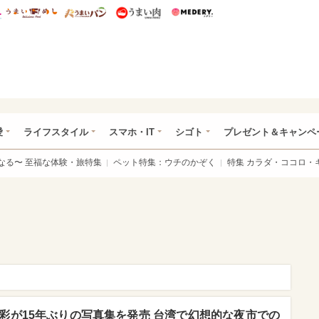
総研 ディズニー特集
mimot.
うまいめし
うまいパン
うまい肉
Medery.
ぴあ総研（うれぴあ）
愛
ライフスタイル
スマホ・IT
シゴト
プレゼント＆キャンペ
なる〜 至福な体験・旅特集
ペット特集：ウチのかぞく
特集 カラダ・ココロ・
彩が15年ぶりの写真集を発売 台湾で幻想的な夜市での