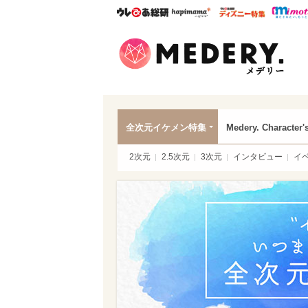
ウレぴあ総研
ハピママ*
ウレぴあ
Mede
全次元イケメン特集
Medery. Character'
2次元
2.5次元
3次元
インタビュー
イ