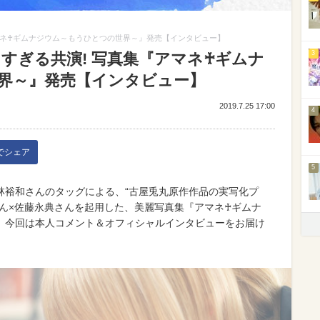
ネ♰ギムナジウム～もうひとつの世界～』発売【インタビュー】
3
すぎる共演! 写真集『アマネ♰ギムナ
世界～』発売【インタビュー】
2019.7.25 17:00
4
kでシェア
5
裕和さんのタッグによる、“古屋兎丸原作作品の実写化プ
さん×佐藤永典さんを起用した、美麗写真集『アマネ♰ギムナ
売。今回は本人コメント＆オフィシャルインタビューをお届け