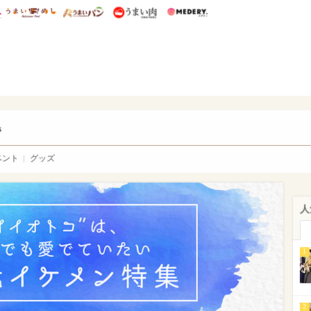
総研 ディズニー特集
mimot.
うまいめし
うまいパン
うまい肉
Medery.
ry.
s
ベント
グッズ
人
1
2