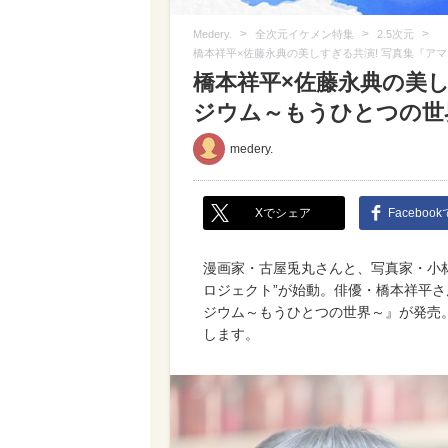
>
>
>
Medery.
全次元イケメン特集
2.5次元
橋本祥平×佐藤永典の美しすぎる共演! 写真集『アマ
橋本祥平×佐藤永典の美し
ジウム～もうひとつの
medery.
Xでシェア
Faceboo
漫画家・古屋兎丸さんと、写真家・小林
ロジェクト”が始動。俳優・橋本祥平
ジウム～もうひとつの世界～』が発
します。