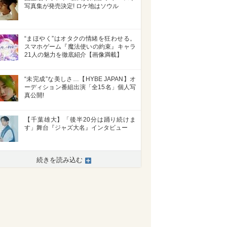
写真集が発売決定! ロケ地はソウル
“まほやく”はオタクの情緒を狂わせる。
スマホゲーム『魔法使いの約束』キャラ
21人の魅力を徹底紹介【画像満載】
“未完成”な美しさ…【HYBE JAPAN】オ
ーディション番組出演「全15名」個人写
真公開!
【千葉雄大】「後半20分は踊り続けま
す」舞台『ジャズ大名』インタビュー
続きを読み込む