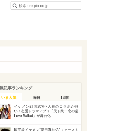
気記事ランキング
いま人気
昨日
1週間
イケメン戦国武将×人狼のコラボが熱
い！恋愛ドラマアプリ「天下統一恋の乱
Love Ballad」が舞台化
国宝級イケメン“新田真剣佑”ファースト