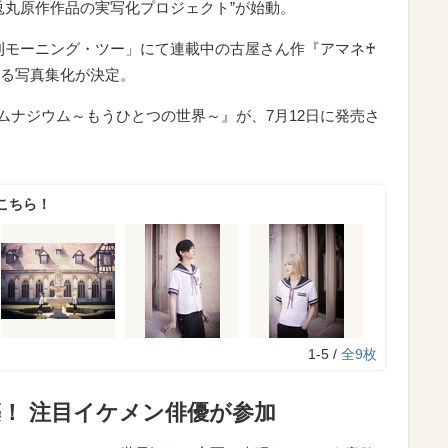
丸原作作品の実写化プロジェクト”が始動。
「月刊モーニング・ツー」にて連載中の古屋さん作『アマネ♰
よる写真集化が決定。
゙ムナジウム～もうひとつの世界～』が、7月12日に発売さ
こちら！
1-5 /
全9枚
！ 注目イケメン俳優が参加