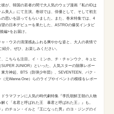
な彼が、韓国の若者の間で大人気のウェブ漫画『私のIDは
ナム美人』にて主演。巻頭では、俳優として、そして初主
への思いを語ってもらいました。また、巻末特集では、4
待望の日本デビューを果たした、ASTROの爆笑インタビ
<後編>をお届け。
チャ・ウヌの清潔感あふれる爽やかな姿と、大人の表情で
でご紹介。ぜひ、お楽しみください。
て、こちらも注目。イ・ミンホ、チ・チャンウク、キュヒ
SUPER JUNIOR）といった、人気スターの除隊レポー
東方神起、BTS（防弾少年団）、SEVENTEEN、パク・
（元Wanna One）らのライブやイベントの模様をレポー
、ドラマファンに人気の時代劇特集『李氏朝鮮王朝の人物
み解く「名君と呼ばれた王 暴君と呼ばれた王」』も。
チ』のチョン・イルと『王になった男』のヨ・ジングのイ