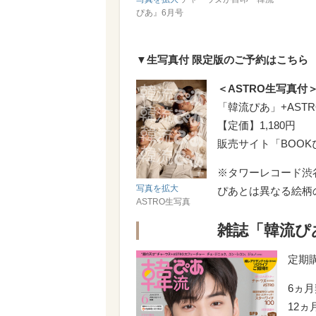
ぴあ』6月号
▼生写真付 限定版のご予約はこちら
＜ASTRO生写真付
「韓流ぴあ」+ASTR
【定価】1,180円
販売サイト「BOOK
※タワーレコード渋谷
写真を拡大
ぴあとは異なる絵柄
ASTRO生写真
雑誌「韓流ぴ
定期
6ヵ月
12ヵ