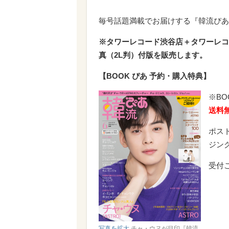
毎号話題満載でお届けする『韓流ぴあ
※タワーレコード渋谷店＋タワーレコ
真（2L判）付版を販売します。
【BOOK ぴあ 予約・購入特典】
※B
送料
ポス
ジング
受付
写真を拡大
チャ・ウヌが目印『韓流