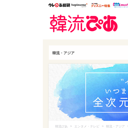
ウレぴあ総研
ハピママ*
ウレぴあ
韓流
韓流・アジア
>
>
韓流ぴあ
エンタメ・テレビ
韓流・アジア