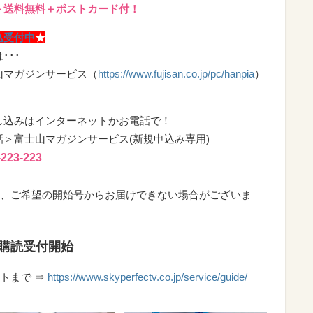
＋送料無料＋ポストカード付！
込受付中
★
･･･
山マガジンサービス（
https://www.fujisan.co.jp/pc/hanpia
）
！
し込みはインターネットかお電話で！
話＞富士山マガジンサービス(新規申込み専用)
-223-223
、ご希望の開始号からお届けできない場合がございま
購読受付開始
トまで ⇒
https://www.skyperfectv.co.jp/service/guide/