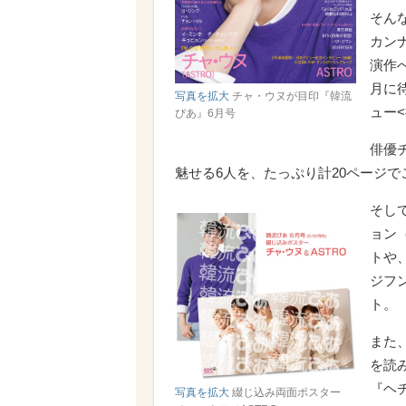
そん
カン
演作
月に
写真を拡大
チャ・ウヌが目印『韓流
ュー
ぴあ』6月号
俳優
魅せる6人を、たっぷり計20ページ
そし
ョン（
トや、
ジフン
ト。
また
を読
『ヘ
写真を拡大
綴じ込み両面ポスター