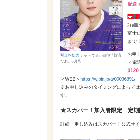
配送
★
申
詳細は
富士
まで
お申
写真を拡大
チャ・ウヌが目印『韓流
ぴあ』6月号
＜電
0120
＜WEB＞
https://w.pia.jp/a/00036891/
※お申し込みのタイミングによっては
す。
★スカパー！加入者限定 定期
詳細・申し込みはスカパー！公式サイ