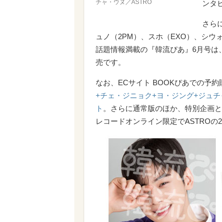
チャ・ウヌ／ASTRO
ンタ
さら
ュノ（2PM）、スホ（EXO）、シウォン
話題情報満載の『韓流ぴあ』6月号は、
売です。
なお、ECサイト BOOKぴあでの予
+チェ・ジニョク+ヨ・ジング+ジュチャン
ト
。さらに通常版のほか、特別企画と
レコードオンライン限定でASTROの