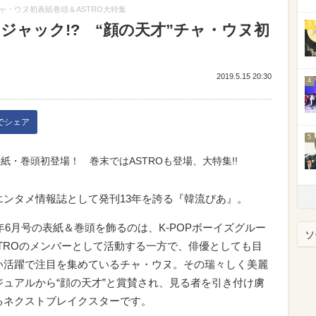
チャ・ウヌ初表紙巻頭＆ASTRO大特集
3
をジャック!? “顔の天才”チャ・ウヌ初
2019.5.15 20:30
4
kでシェア
5
紙・巻頭初登場！ 巻末ではASTROも登場、大特集!!
エンタメ情報誌として発刊13年を誇る『韓流ぴあ』。
9年6月号の表紙＆巻頭を飾るのは、K-POPボーイズグルー
ソ
STROのメンバーとして活動する一方で、俳優としても目
い活躍で注目を集めているチャ・ウヌ。その瑞々しく美麗
ジュアルから“顔の天才”と賞賛され、見る者を引き付け虜
るネクストブレイクスターです。