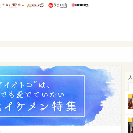
総研 ディズニー特集
mimot.
うまいめし
うまいパン
うまい肉
Medery.
ぴあ
人
1
2
>