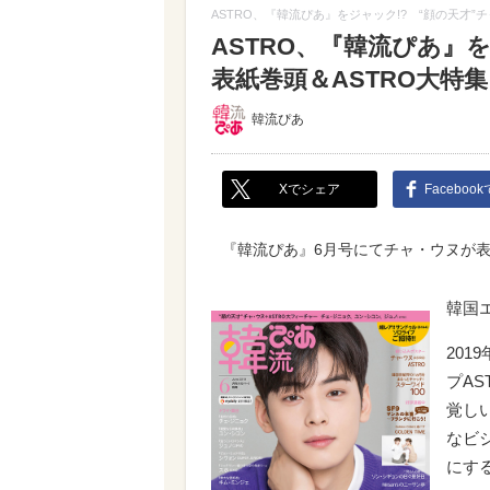
ASTRO、『韓流ぴあ』をジャック!? “顔の天才”
ASTRO、『韓流ぴあ』
表紙巻頭＆ASTRO大特集
韓流ぴあ
Xでシェア
Faceboo
『韓流ぴあ』6月号にてチャ・ウヌが表
韓国
201
プA
覚し
なビ
にす