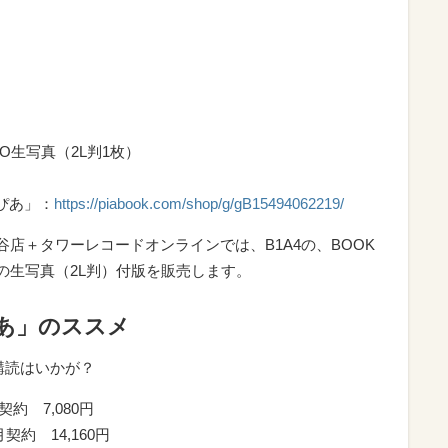
＞
O生写真（2L判1枚）
ぴあ」：
https://piabook.com/shop/g/gB15494062219/
店＋タワーレコードオンラインでは、B1A4の、BOOK
の生写真（2L判）付版を販売します。
あ」のススメ
購読はいかが？
契約 7,080円
月契約 14,160円