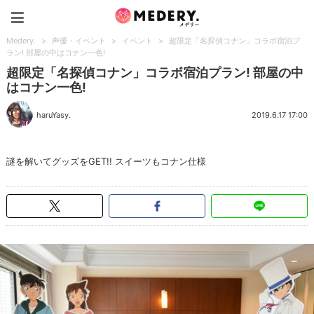
Medery.
Medery.
>
声優・イベント
>
イベント
>
超限定「名探偵コナン」コラボ宿泊プ
ラン! 部屋の中はコナン一色!
超限定「名探偵コナン」コラボ宿泊プラン! 部屋の中
はコナン一色!
haruYasy.
2019.6.17 17:00
謎を解いてグッズをGET!! スイーツもコナン仕様