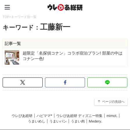
ウレぴあ総研（うれぴあ）
TOP
>
キーワード別一覧
工藤新一
キーワード：
記事一覧
超限定「名探偵コナン」コラボ宿泊プラン! 部屋の中は
コナン一色!
ページの先頭へ
ウレぴあ総研
|
ハピママ*
|
ウレぴあ総研 ディズニー特集
|
mimot.
|
うまいめし
|
うまいパン
|
うまい肉
|
Medery.