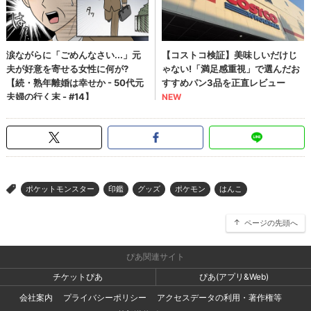
ポケットモンスター
印鑑
グッズ
ポケモン
はんこ
>
ページの先頭へ
ぴあ関連サイト
チケットぴあ
ぴあ(アプリ&Web)
会社案内
プライバシーポリシー
アクセスデータの利用・著作権等