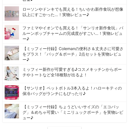
ローソンやドンキでも買える！ちいかわ新作食玩が想像
以上にすごかった…！実物レビュー♪
ファミマやイオンでも買える！「サンリオ新作食玩」バ
ルーンポップチャームの完成度がすごい…！実物レビュ
ー♪
【ミッフィー付録】Colemanの便利さ＆丈夫さに可愛さ
をプラス！「バッグ＆ポーチ」2点セットを実物レビュ
ー♪
ミッフィー新作が可愛すぎる♪コスメキッチンからポー
チやトートなど全18種類が出るよ！
【サンリオ】ペットボトル3本入るよ！ハローキティの
保冷バッグがランチにもぴったり♪
【ミッフィー付録】ちょうどいいサイズの「エコバッ
グ」＆めちゃ可愛い「ミニリュックポーチ」を実物レビ
ュー♪