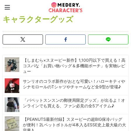
Medery. Character's
キャラクターグッズ
【しまむら×スヌーピー新作】1,100円以下で買える！高
コスパな「お買い物バッグ＆多機能ポーチ」を実物レビ
ュー
サンリオのコラボ新作がおとな可愛い！ハローキティや
シナモロールのTシャツやチャームなど全9型が登場♪
「パペットスンスンの郵便局限定グッズ」が出るよ！オ
ンラインでも買える、ファン必見の全5アイテム♪
【PEANUTS最新付録】スヌーピーの超BIG保冷バッグ
が便利！2Lペットボトルが4本入るESSE史上最大級の大
容量♪