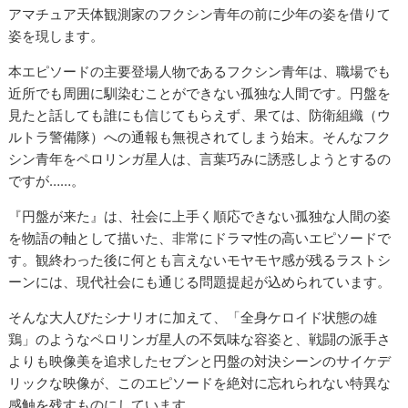
アマチュア天体観測家のフクシン青年の前に少年の姿を借りて
姿を現します。
本エピソードの主要登場人物であるフクシン青年は、職場でも
近所でも周囲に馴染むことができない孤独な人間です。円盤を
見たと話しても誰にも信じてもらえず、果ては、防衛組織（ウ
ルトラ警備隊）への通報も無視されてしまう始末。そんなフク
シン青年をペロリンガ星人は、言葉巧みに誘惑しようとするの
ですが……。
『円盤が来た』は、社会に上手く順応できない孤独な人間の姿
を物語の軸として描いた、非常にドラマ性の高いエピソードで
す。観終わった後に何とも言えないモヤモヤ感が残るラストシ
ーンには、現代社会にも通じる問題提起が込められています。
そんな大人びたシナリオに加えて、「全身ケロイド状態の雄
鶏」のようなペロリンガ星人の不気味な容姿と、戦闘の派手さ
よりも映像美を追求したセブンと円盤の対決シーンのサイケデ
リックな映像が、このエピソードを絶対に忘れられない特異な
感触を残すものにしています。