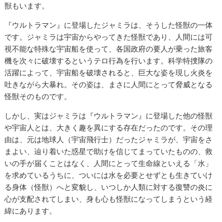
獣もいます。
『ウルトラマン』に登場したジャミラは、そうした怪獣の一体
です。ジャミラは宇宙からやってきた怪獣であり、人間には可
視不能な特殊な宇宙船を使って、各国政府の要人が乗った旅客
機を次々に破壊するというテロ行為を行います。科学特捜隊の
活躍によって、宇宙船を破壊されると、巨大な姿を現し火炎を
吐きながら大暴れ。その姿は、まさに人間にとって脅威となる
怪獣そのものです。
しかし、実はジャミラは『ウルトラマン』に登場した他の怪獣
や宇宙人とは、大きく趣を異にする存在だったのです。その理
由は、元は地球人（宇宙飛行士）だったジャミラが、宇宙をさ
まよい、辿り着いた惑星で助けを信じてまっていたものの、救
いの手が届くことはなく、人間にとって生命線といえる「水」
を求めているうちに、ついには水を必要とせずとも生きていけ
る身体（怪獣）へと変貌し、いつしか人類に対する復讐の炎に
心が支配されてしまい、身も心も怪獣になってしまうという経
緯にあります。