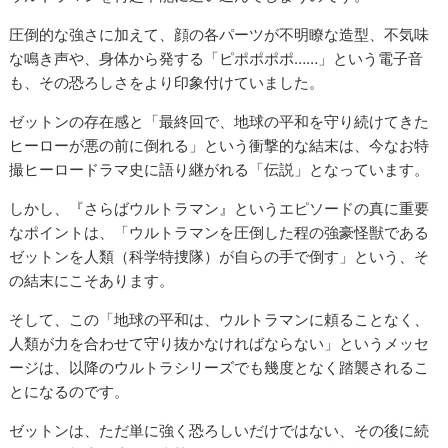
圧倒的な強さに加えて、顔の各パーツが不明瞭な造型、不気味
な鳴き声や、身体から発する「ピポポポポ……」という電子音
も、その恐ろしさをより印象付けていました。
ゼットンの存在感と「最終回で、地球の平和を守り続けてきた
ヒーローが悪の前に倒れる」という衝撃的な結末は、今なお特
撮ヒーロードラマ史に語り継がれる「伝説」となっています。
しかし、『さらばウルトラマン』というエピソードの真に重要
なポイントは、「ウルトラマンを圧倒した程の強豪怪獣である
ゼットンを人類（科学特捜隊）が自らの手で倒す」という、そ
の結末にこそあります。
そして、この「地球の平和は、ウルトラマンに頼ることなく、
人類が力を合わせて守り抜かなければならない」というメッセ
ージは、以降のウルトラシリーズでも幾度となく踏襲されるこ
とになるのです。
ゼットンは、ただ単に強く恐ろしいだけではない、その後に続