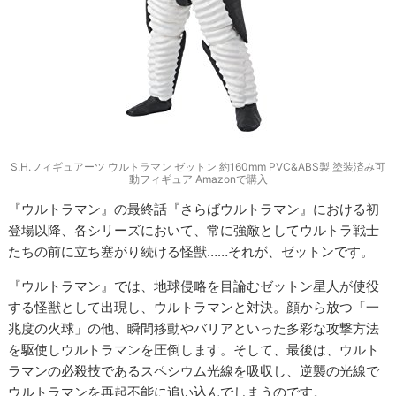
S.H.フィギュアーツ ウルトラマン ゼットン 約160mm PVC&ABS製 塗装済み可
動フィギュア Amazonで購入
『ウルトラマン』の最終話『さらばウルトラマン』における初
登場以降、各シリーズにおいて、常に強敵としてウルトラ戦士
たちの前に立ち塞がり続ける怪獣……それが、ゼットンです。
『ウルトラマン』では、地球侵略を目論むゼットン星人が使役
する怪獣として出現し、ウルトラマンと対決。顔から放つ「一
兆度の火球」の他、瞬間移動やバリアといった多彩な攻撃方法
を駆使しウルトラマンを圧倒します。そして、最後は、ウルト
ラマンの必殺技であるスペシウム光線を吸収し、逆襲の光線で
ウルトラマンを再起不能に追い込んでしまうのです。