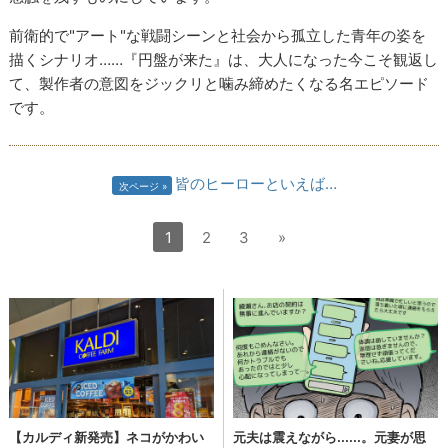
前衛的で"アート"な戦闘シーンと社会から孤立した青年の姿を
描くシナリオ……『円盤が来た』は、大人になった今こそ観返し
て、製作者の意図をジックリと噛み締めたくなる名エピソード
です。
皆のヒーローといえば…
次ページ
1
2
3
»