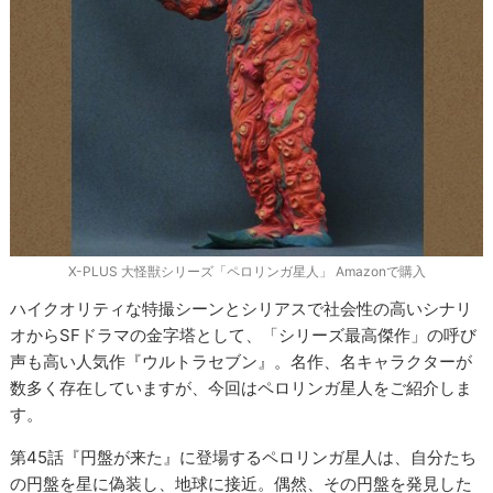
X-PLUS 大怪獣シリーズ「ペロリンガ星人」 Amazonで購入
ハイクオリティな特撮シーンとシリアスで社会性の高いシナリ
オからSFドラマの金字塔として、「シリーズ最高傑作」の呼び
声も高い人気作『ウルトラセブン』。名作、名キャラクターが
数多く存在していますが、今回はペロリンガ星人をご紹介しま
す。
第45話『円盤が来た』に登場するペロリンガ星人は、自分たち
の円盤を星に偽装し、地球に接近。偶然、その円盤を発見した