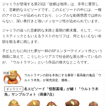
ジャミラが登場する第23話『故郷は地球』は、非常に重苦し
く、悲劇的なエピソードです。このエピソードの中には、一種
のアイロニーが込められており、シンプルな勧善懲悪では終わ
らない、深い奥行きと強いメッセージ性が込められています。
ジャミラの辿った悲劇的な末路と最期の断末魔、そして、ペシ
ミスティックともいえるラストのセリフは、何ともいえない余
韻を観る者に残します。
子どもたちに向けた夢が一杯のSFエンターテイメント作という
側面に加えて、こうしたシリアスで社会的な面も持っているの
が、『ウルトラマン』という作品の偉大なところです。
ウルトラマンの顔を木魚にする暴挙！最高級の逸品「ウ
ルトラ木魚」が発売決定、価格…
名エピソード「怪獣墓場」が鍵！「ウルトラ木
ギャラリー
魚」サンプルフォト（画像7点）