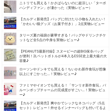
ニトリでも買える！かさばらないのに超涼しい「ターボ
ハンディファン」が凄かった（実物レビュー）
【カルディ新発売】バッグに付けたり小物を入れたい！
「かわいい猫グッズ（お菓子付き）」2点実物レビュー
タリーズ夏の福袋が豪華すぎる！バッグやドリンクチケ
ットなど全5点の中身を実物レビュー♪
【PEANUTS最新付録】スヌーピーの超BIG保冷バッグ
が便利！2Lペットボトルが4本入るESSE史上最大級の大
容量♪
ローソンやドンキでも買える！ちいかわ新作食玩が想像
以上にすごかった…！実物レビュー♪
ファミマやイオンでも買える！「サンリオ新作食玩」バ
ルーンポップチャームの完成度がすごい…！実物レビュ
ー♪
【カルディ新発売】爽やかでシックなネコバッグ（5点
セット）レビュー！外せるインナーバッグも付いてるよ