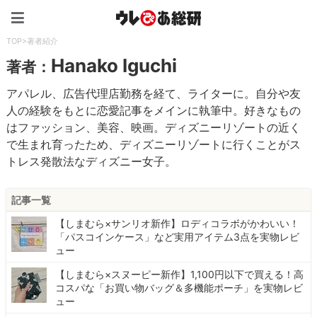
ウレぴあ総研（うれぴあ）
TOP
>
著者紹介
Hanako Iguchi
著者：
アパレル、広告代理店勤務を経て、ライターに。自分や友
人の経験をもとに恋愛記事をメインに執筆中。好きなもの
はファッション、美容、映画。ディズニーリゾートの近く
で生まれ育ったため、ディズニーリゾートに行くことがス
トレス発散法なディズニー女子。
記事一覧
【しまむら×サンリオ新作】ロディコラボがかわいい！
「パスコインケース」など実用アイテム3点を実物レビ
ュー
【しまむら×スヌーピー新作】1,100円以下で買える！高
コスパな「お買い物バッグ＆多機能ポーチ」を実物レビ
ュー