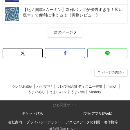
【紀ノ国屋×ムーミン】新作バッグが優秀すぎる！広い
底マチで便利に使えるよ《実物レビュー》
次のページ
ページの先頭へ
ウレぴあ総研
|
ハピママ*
|
ウレぴあ総研 ディズニー特集
|
mimot.
|
うまいめし
|
うまいパン
|
うまい肉
|
Medery.
ぴあ関連サイト
チケットぴあ
ぴあ(アプリ&Web)
会社案内
プライバシーポリシー
アクセスデータの利用・著作権等
外部送信ポリシー