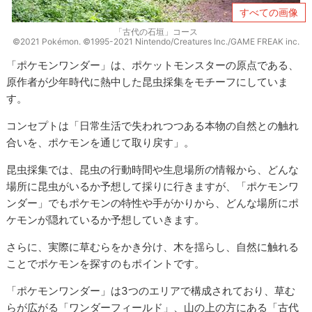
すべての画像
「古代の石垣」コース
©2021 Pokémon. ©1995-2021 Nintendo/Creatures Inc./GAME FREAK inc.
「ポケモンワンダー」は、ポケットモンスターの原点である、
原作者が少年時代に熱中した昆虫採集をモチーフにしていま
す。
コンセプトは「日常生活で失われつつある本物の自然との触れ
合いを、ポケモンを通じて取り戻す」。
昆虫採集では、昆虫の行動時間や生息場所の情報から、どんな
場所に昆虫がいるか予想して採りに行きますが、「ポケモンワ
ンダー」でもポケモンの特性や手がかりから、どんな場所にポ
ケモンが隠れているか予想していきます。
さらに、実際に草むらをかき分け、木を揺らし、自然に触れる
ことでポケモンを探すのもポイントです。
「ポケモンワンダー」は3つのエリアで構成されており、草む
らが広がる「ワンダーフィールド」、山の上の方にある「古代