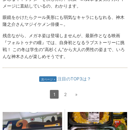
メージに直結しているの、わかります。
眼鏡をかけたらクール美形にも弱気なキャラにもなれる、神木
隆之介さんマジイケメン俳優～。
残念ながら、メガネ姿は登場しませんが、最新作となる映画
『フォルトゥナの瞳』では、自身初となるラブストーリーに挑
戦！ この冬は学生の“高杉くん”から大人の男性の姿まで、いろ
んな神木さんが楽しめそうです。
注目のTOP3は？
次ページ
1
2
»