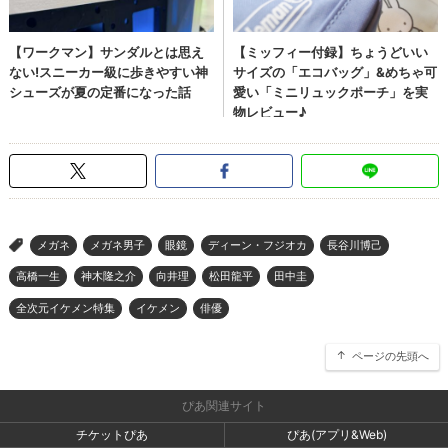
メガネ
メガネ男子
眼鏡
ディーン・フジオカ
長谷川博己
>
高橋一生
神木隆之介
向井理
松田龍平
田中圭
全次元イケメン特集
イケメン
俳優
ページの先頭へ
ぴあ関連サイト
チケットぴあ
ぴあ(アプリ&Web)