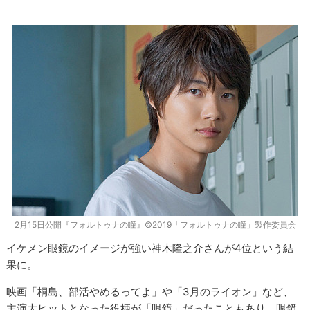
2月15日公開『フォルトゥナの瞳』©2019「フォルトゥナの瞳」製作委員会
イケメン眼鏡のイメージが強い神木隆之介さんが4位という結
果に。
映画「桐島、部活やめるってよ」や「3月のライオン」など、
主演大ヒットとなった役柄が「眼鏡」だったこともあり、眼鏡