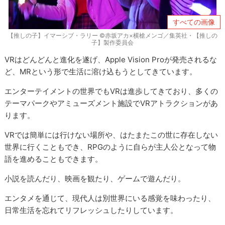
すべての画像
【推しの子】イマーシブ・ラリー ©赤坂アカ×横槍メンゴ／集英社・【推しの
子】製作委員会
VRはどんどんと進化を遂げ、Apple Vision Proが発売されるな
ど、MRという形で生活に溶け込もうとしてきています。
エンターテイメントの世界でもVRは進歩してきており、多くの
テーマパークやアミューズメント施設でVRアトラクションがあ
ります。
VRでは簡単には行けない場所や、はたまたこの世に存在しない
世界に行くこともでき、RPGのように自らが主人公となって物
語を進めることもできます。
小説を読んだり、映画を観たり、ゲームで遊んだり。
エンタメを通じて、現代人は別世界にいる感覚を味わったり、
日常生活を忘れてリフレッシュしたりしています。