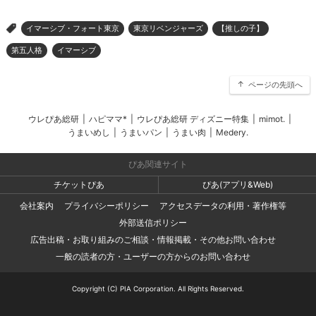
イマーシブ・フォート東京
東京リベンジャーズ
【推しの子】
>
第五人格
イマーシブ
ページの先頭へ
ウレぴあ総研
|
ハピママ*
|
ウレぴあ総研 ディズニー特集
|
mimot.
|
うまいめし
|
うまいパン
|
うまい肉
|
Medery.
ぴあ関連サイト
チケットぴあ
ぴあ(アプリ&Web)
会社案内
プライバシーポリシー
アクセスデータの利用・著作権等
外部送信ポリシー
広告出稿・お取り組みのご相談・情報掲載・その他お問い合わせ
一般の読者の方・ユーザーの方からのお問い合わせ
Copyright (C) PIA Corporation. All Rights Reserved.