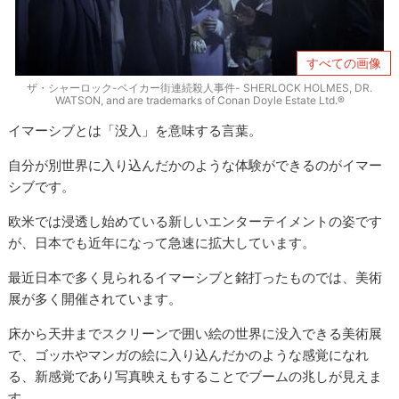
すべての画像
ザ・シャーロック-ベイカー街連続殺人事件- SHERLOCK HOLMES, DR.
WATSON, and are trademarks of Conan Doyle Estate Ltd.®
イマーシブとは「没入」を意味する言葉。
自分が別世界に入り込んだかのような体験ができるのがイマー
シブです。
欧米では浸透し始めている新しいエンターテイメントの姿です
が、日本でも近年になって急速に拡大しています。
最近日本で多く見られるイマーシブと銘打ったものでは、美術
展が多く開催されています。
床から天井までスクリーンで囲い絵の世界に没入できる美術展
で、ゴッホやマンガの絵に入り込んだかのような感覚になれ
る、新感覚であり写真映えもすることでブームの兆しが見えま
す。