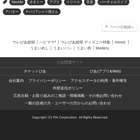
NeoMe
ネオミー
アプリ
リリース
音楽
バーチャルライブ
>
アバター
ヤバイTシャツ屋さん
ページの先頭へ
ウレぴあ総研
|
ハピママ*
|
ウレぴあ総研 ディズニー特集
|
mimot.
|
うまいめし
|
うまいパン
|
うまい肉
|
Medery.
ぴあ関連サイト
チケットぴあ
ぴあ(アプリ&Web)
会社案内
プライバシーポリシー
アクセスデータの利用・著作権等
外部送信ポリシー
広告出稿・お取り組みのご相談・情報掲載・その他お問い合わせ
一般の読者の方・ユーザーの方からのお問い合わせ
Copyright (C) PIA Corporation. All Rights Reserved.