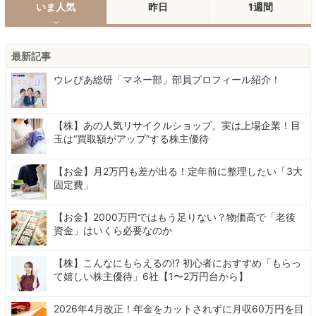
いま人気
昨日
1週間
最新記事
ウレぴあ総研「マネー部」部員プロフィール紹介！
【株】あの人気リサイクルショップ、実は上場企業！目
玉は“買取額がアップ”する株主優待
【お金】月2万円も差が出る！定年前に整理したい「3大
固定費」
【お金】2000万円ではもう足りない？物価高で「老後
資金」はいくら必要なのか
【株】こんなにもらえるの!? 初心者におすすめ「もらっ
て嬉しい株主優待」6社【1〜2万円台から】
2026年4月改正！年金をカットされずに月収60万円を目