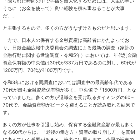
「限られた時間の中で幸福を最大化するためには、人生の早い
うちに（お金を使って）良い経験を積み重ねることが大事
だ。」
と主張するもので、多くの方がうなずけるものだと思います。
一方で、日本人の保有する金融資産は高齢者にかたよってお
り、日銀金融広報中央委員会の調査による最新の調査（家計の
金融行動に関する世論調査・令和5年）においては、年代別金融
資産保有額の中央値は30代が337万円であるのに対し、60代が
1200万円、70代が1100万円です。
令和3年における同調査においては調査中の最高齢年代である
70代が最も金融資産保有額が多く、中央値で「1500万円」とな
っていました。多くの方が退職金を受け取るタイミングの60～
70代で、金融資産額がピークを迎えることが読み取れる結果で
す。
多くの方が仕事を引退し始め、保有する金融資産額が最も多く
なる60代からは、「老後の働き方・資産の取り崩し方」を真剣
に考えていく必要があると、筆者には思えます。今回の記事で