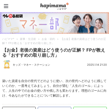
ハピママ*
ハピママ*
>
家事・生活術
>
お金・節約
>
【お金】老後の資産はどう使うのが正
解？ FPが教える「おすすめの取り崩し方」
【お金】老後の資産はどう使うのが正解？ FPが教え
る「おすすめの取り崩し方」
キッズ・マネー・ステーション
2025.1.14 21:20
築いた資産を自分の世代でどのように使い、次の世代へどのように残して
いくのか、一度考えてみましょう。自分が望む「人生のゴール」によっ
て、人生の中でのお金の使い方や残し方も変わります。理想のゴールに向
け、今あなたができることについて解説します。