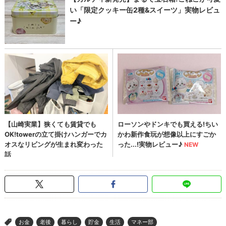
お金
老後
暮らし
貯金
生活
マネー部
>