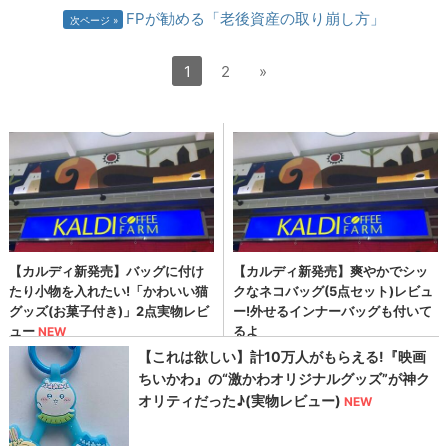
FPが勧める「老後資産の取り崩し方」
次ページ
1
2
»