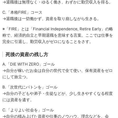
→退職後は無理なく・ゆるく働き、わずかに勤労収入を得る。
C.「本格FIRE」コース
→退職後は一切働かず、資産を取り崩しながら生きる。
※「FIRE」とは「Financial Independence, Retire Early」の略
称で、経済的自立と早期退職を意味する言葉。ここでは仕事を
完全に引退し、勤労収入がゼロになることをさす。
死後の資産の残し方
A.「DIE WITH ZERO」ゴール
→自分が稼いだお金は自分の世代で全て使い、保有資産をゼロ
にして旅立つ。
B.「次世代にバトンを」ゴール
→自分の子どもや弟子・生徒などが、少し生きやすくなる程度
には資産を遺す。
C.「よりよい社会を」ゴール
→自分の積み上げた資産や仕事のノウハウ、理念などを、会