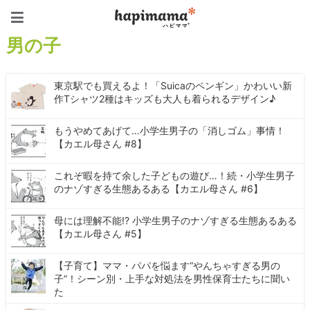
ハピママ*
男の子
東京駅でも買えるよ！「Suicaのペンギン」かわいい新
作Tシャツ2種はキッズも大人も着られるデザイン♪
もうやめてあげて…小学生男子の「消しゴム」事情！
【カエル母さん #8】
これぞ暇を持て余した子どもの遊び…！続・小学生男子
のナゾすぎる生態あるある【カエル母さん #6】
母には理解不能!? 小学生男子のナゾすぎる生態あるある
【カエル母さん #5】
【子育て】ママ・パパを悩ます“やんちゃすぎる男の
子”！シーン別・上手な対処法を男性保育士たちに聞い
た