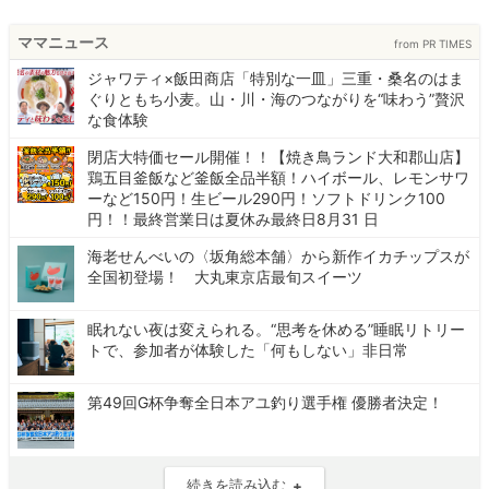
ママニュース
from PR TIMES
ジャワティ×飯田商店「特別な一皿」三重・桑名のはま
ぐりともち小麦。山・川・海のつながりを“味わう”贅沢
な食体験
閉店大特価セール開催！！【焼き鳥ランド大和郡山店】
鶏五目釜飯など釜飯全品半額！ハイボール、レモンサワ
ーなど150円！生ビール290円！ソフトドリンク100
円！！最終営業日は夏休み最終日8月31 日
海老せんべいの〈坂角総本舗〉から新作イカチップスが
全国初登場！ 大丸東京店最旬スイーツ
眠れない夜は変えられる。“思考を休める”睡眠リトリー
トで、参加者が体験した「何もしない」非日常
第49回G杯争奪全日本アユ釣り選手権 優勝者決定！
続きを読み込む