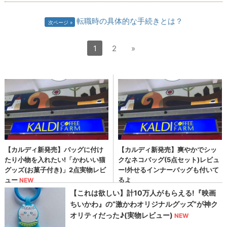
転職時の具体的な手続きとは？
次ページ
1
2
»