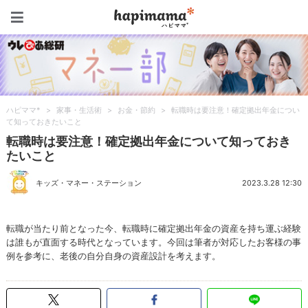
ハピママ*
ハピママ*
>
家事・生活術
>
お金・節約
>
転職時は要注意！確定拠出年金につい
て知っておきたいこと
転職時は要注意！確定拠出年金について知っておき
たいこと
キッズ・マネー・ステーション
2023.3.28 12:30
転職が当たり前となった今、転職時に確定拠出年金の資産を持ち運ぶ経験
は誰もが直面する時代となっています。今回は筆者が対応したお客様の事
例を参考に、老後の自分自身の資産設計を考えます。