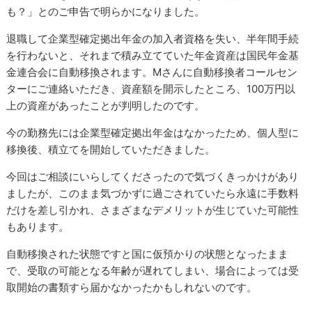
も？」とのご申告で明らかになりました。
退職して企業型確定拠出年金の加入者資格を失い、半年間手続
を行わないと、それまで積み立てていた年金資産は国民年金基
金連合会に自動移換されます。Mさんに自動移換者コールセン
ターにご連絡いただき、資産額を開示したところ、100万円以
上の資産があったことが判明したのです。
今の勤務先には企業型確定拠出年金はなかったため、個人型に
移換後、積立てを開始していただきました。
今回はご相談にいらしてくださったので気づくきっかけがあり
ましたが、このまま気づかずに過ごされていたら永遠に手数料
だけを差し引かれ、さまざまなデメリットが生じていた可能性
もあります。
自動移換された状態ですと国に仮預かりの状態となったまま
で、受取の可能となる年齢が遅れてしまい、場合によっては受
取開始の書類すら届かなかったかもしれないのです。