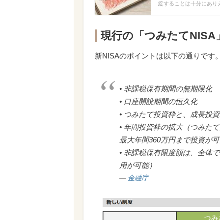
綻することは十分にあり
現行の「つみたてNISA
新NISAのポイントは以下の通りです
• 非課税保有期間の無期限化
• 口座開設期間の恒久化
• つみたて投資枠と、成長投
• 年間投資枠の拡大（つみたて
最大年間360万円まで投資が
• 非課税保有限度額は、全体で1
用が可能）
金融庁