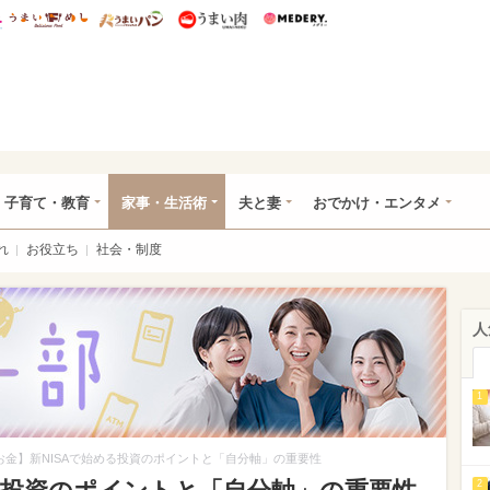
総研 ディズニー特集
mimot.
うまいめし
うまいパン
うまい肉
Medery.
ママ*
子育て・教育
家事・生活術
夫と妻
おでかけ・エンタメ
れ
お役立ち
社会・制度
人
1
お金】新NISAで始める投資のポイントと「自分軸」の重要性
2