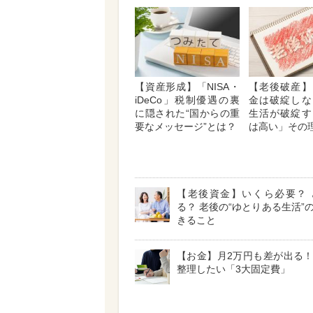
【資産形成】「NISA・
【老後破産】
iDeCo」税制優遇の裏
金は破綻しな
に隠された“国からの重
生活が破綻す
要なメッセージ”とは？
は高い」その
【老後資金】いくら必要？ 
る？ 老後の“ゆとりある生活”
きること
【お金】月2万円も差が出る
整理したい「3大固定費」