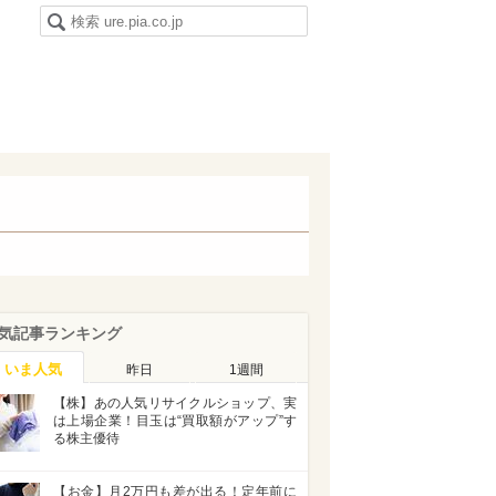
気記事ランキング
いま人気
昨日
1週間
【株】あの人気リサイクルショップ、実
は上場企業！目玉は“買取額がアップ”す
る株主優待
【お金】月2万円も差が出る！定年前に