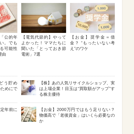
「公的年
【電気代節約】やって
【お金】奨学金＝借
い。でも
よかった！ママたちに
金？ “もったいない考
る可能性
聞いた「とっておき節
え”のワケ
理由
電術」7選
どう貯め
【株】あの人気リサイクルショップ、実
のためにで
は上場企業！目玉は“買取額がアップ”す
る株主優待
！定年前に
【お金】2000万円ではもう足りない？
物価高で「老後資金」はいくら必要なの
か