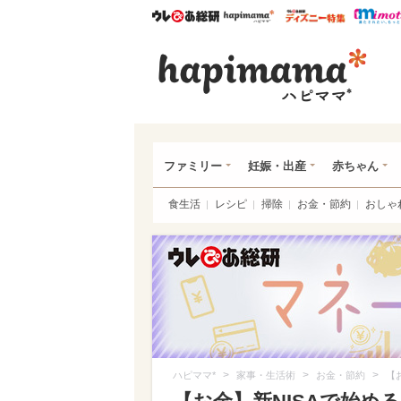
ウレぴあ総研
ハピママ*
ウレぴあ
ハピ
ファミリー
妊娠・出産
赤ちゃん
食生活
レシピ
掃除
お金・節約
おしゃ
>
>
>
ハピママ*
家事・生活術
お金・節約
【