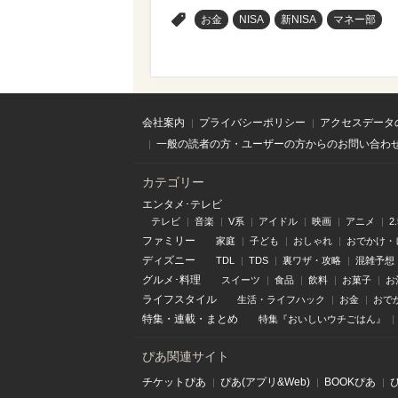
>
お金
NISA
新NISA
マネー部
会社案内
プライバシーポリシー
アクセスデータ
一般の読者の方・ユーザーの方からのお問い合わ
カテゴリー
エンタメ･テレビ
テレビ
音楽
V系
アイドル
映画
アニメ
2
ファミリー
家庭
子ども
おしゃれ
おでかけ・
ディズニー
TDL
TDS
裏ワザ・攻略
混雑予想
グルメ･料理
スイーツ
食品
飲料
お菓子
お
ライフスタイル
生活・ライフハック
お金
おで
特集
・
連載
・
まとめ
特集『おいしいウチごはん』
ぴあ関連サイト
チケットぴあ
ぴあ(アプリ&Web)
BOOKぴあ