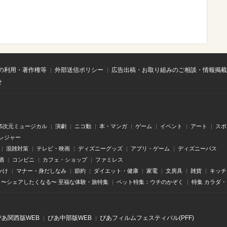
の利用・著作権等
外部送信ポリシー
広告出稿・お取り組みのご相談・情報掲載
せ
.5次元ミュージカル
演劇
ニコ動
本・マンガ
ゲーム
イベント
アート
スポ
レジャー
混雑対策
テレビ・映画
ディズニーグッズ
アプリ・ゲーム
ディズニーパス
酒
コンビニ
カフェ・ショップ
ファミレス
かけ
マナー・身だしなみ
節約
ダイエット・健康
家電
文房具
雑貨
キッチ
〜シェアしたくなる〜 至福な体験・旅特集
ペット特集：ウチのかぞく
特集 カラダ
ぴあ関⻄版WEB
ぴあ中部版WEB
ぴあフィルムフェスティバル(PFF)