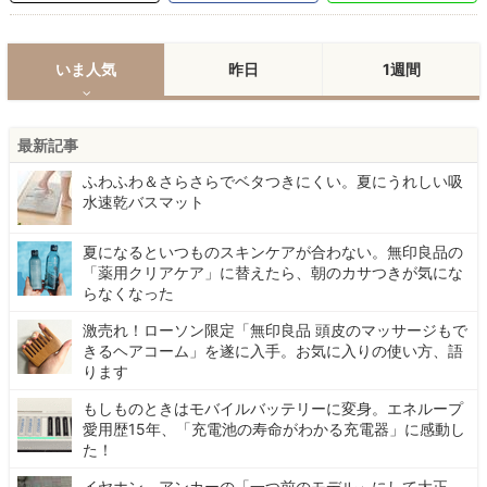
いま人気
昨日
1週間
最新記事
ふわふわ＆さらさらでベタつきにくい。夏にうれしい吸
水速乾バスマット
夏になるといつものスキンケアが合わない。無印良品の
「薬用クリアケア」に替えたら、朝のカサつきが気にな
らなくなった
激売れ！ローソン限定「無印良品 頭皮のマッサージもで
きるヘアコーム」を遂に入手。お気に入りの使い方、語
ります
もしものときはモバイルバッテリーに変身。エネループ
愛用歴15年、「充電池の寿命がわかる充電器」に感動し
た！
イヤホン、アンカーの「一つ前のモデル」にして大正