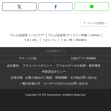
ページの先頭へ
ウレぴあ総研
|
ハピママ*
|
ウレぴあ総研 ディズニー特集
|
mimot.
|
うまいめし
|
うまいパン
|
うまい肉
|
Medery.
ぴあ関連サイト
チケットぴあ
ぴあ(アプリ&Web)
会社案内
プライバシーポリシー
アクセスデータの利用・著作権等
外部送信ポリシー
広告出稿・お取り組みのご相談・情報掲載・その他お問い合わせ
一般の読者の方・ユーザーの方からのお問い合わせ
Copyright (C) PIA Corporation. All Rights Reserved.