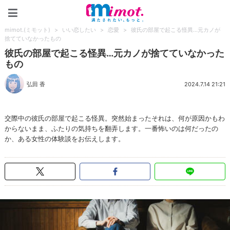
mimot.(ミモット)
mimot.(ミモット)
>
いい恋したい
>
恋愛
>
彼氏の部屋で起こる怪異…元カノが
捨てていなかったもの
彼氏の部屋で起こる怪異…元カノが捨てていなかった
もの
弘田 香
2024.7.14 21:21
交際中の彼氏の部屋で起こる怪異。突然始まったそれは、何が原因かもわ
からないまま、ふたりの気持ちを翻弄します。一番怖いのは何だったの
か、ある女性の体験談をお伝えします。