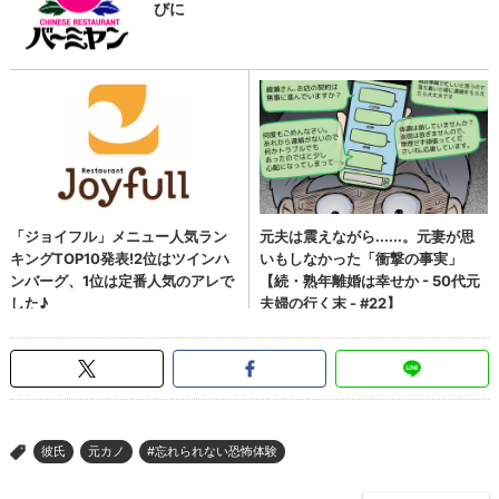
彼氏
元カノ
#忘れられない恐怖体験
>