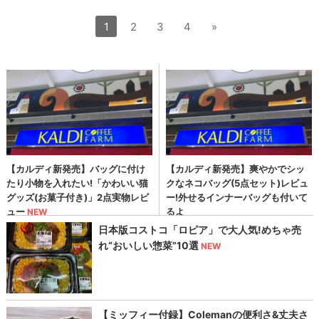
1
2
3
4
»