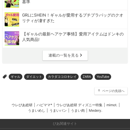
基準
GRLにSHEIN！ギャルが愛用するプチプラバッグのクオ
リティが凄すぎた
【ギャルの最新ヘアケア事情】愛用アイテムはドンキの
人気商品!
連載の一覧を見る
ギャル
ダイエット
カラダココロキレイ
ZARA
YouTube
>
ページの先頭へ
ウレぴあ総研
|
ハピママ*
|
ウレぴあ総研 ディズニー特集
|
mimot.
|
うまいめし
|
うまいパン
|
うまい肉
|
Medery.
ぴあ関連サイト