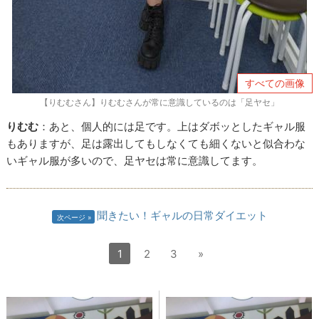
すべての画像
【りむむさん】りむむさんが常に意識しているのは「足ヤセ」
りむむ
：あと、個人的には足です。上はダボッとしたギャル服
もありますが、足は露出してもしなくても細くないと似合わな
いギャル服が多いので、足ヤセは常に意識してます。
聞きたい！ギャルの日常ダイエット
次ページ
1
2
3
»