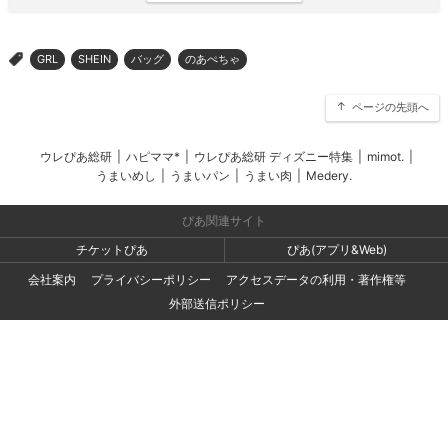
GRL
SHEIN
バッグ
のあぺちゃ
>
ページの先頭へ
ウレぴあ総研
|
ハピママ*
|
ウレぴあ総研 ディズニー特集
|
mimot.
|
うまいめし
|
うまいパン
|
うまい肉
|
Medery.
ぴあ関連サイト
チケットぴあ
ぴあ(アプリ&Web)
会社案内
プライバシーポリシー
アクセスデータの利用・著作権等
外部送信ポリシー
広告出稿・お取り組みのご相談・情報掲載・その他お問い合わせ
一般の読者の方・ユーザーの方からのお問い合わせ
Copyright (C) PIA Corporation. All Rights Reserved.