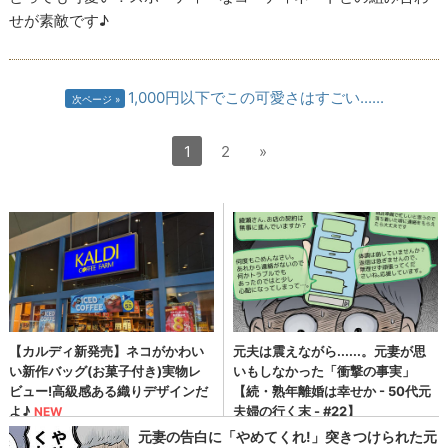
せが素敵です♪
1,000円以下でこの可愛さはすごい......
次ページ
1
2
»